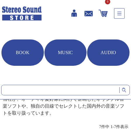
0
BOOK
MUSIC
AUDIO
HOME
音楽ソフト
音楽ソフト
本格オーディオマガジン「ステレオサウンド」を刊行する
当社が、オーディオ愛好家に向けて企画したオリジナル音
楽ソフトや、独自の目線でセレクトした国内外の音楽ソフ
トを取り扱っています。
7
件中
1
-
7
件表示