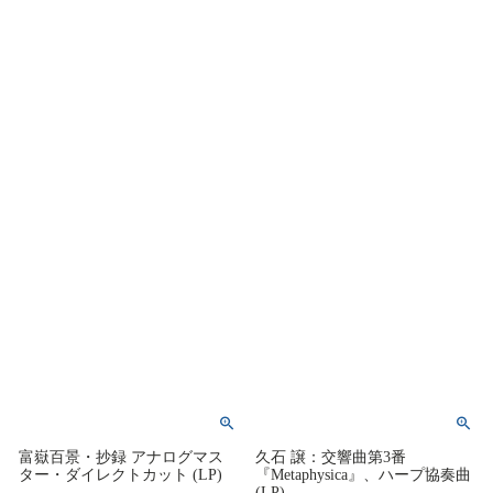
富嶽百景・抄録 アナログマス
久石 譲：交響曲第3番
ター・ダイレクトカット (LP)
『Metaphysica』、ハープ協奏曲
(LP)