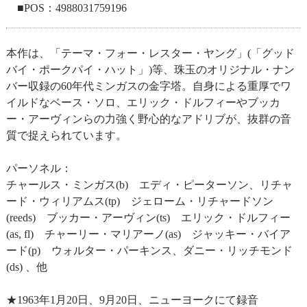
■POS：4988031759196
本作は、「テーマ・フォー・レスター・ヤング」(「グッド
バイ・ポークパイ・ハット」)等、珠玉のオリジナル・ナン
バー収録の60年代ミンガスの金字塔。自身による重厚でワ
イルドなベース・ソロ、エリック・ドルフィーやブッカ
ー・アーヴィンらの力強く野心的なアドリブが、抜群の音
質で捉えられています。
パーソネル：
チャールス・ミンガス(b) エディ・ピーターソン、リチャ
ード・ウィリアムス(tp) ジェローム・リチャードソン
(reeds) ブッカー・アーヴィン(ts) エリック・ドルフィー
(as, fl) チャーリー・マリアーノ(as) ジャッキー・バイア
ード(p) ウォルター・パーキンス、ダニー・リッチモンド
(ds) 、他
★1963年1月20日、9月20日、ニューヨークにて録音