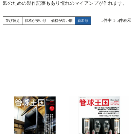
派のための製作記事もあり憧れのマイアンプが作れます。
5
件中
1
-
5
件表示
並び替え
価格が安い順
価格が高い順
新着順