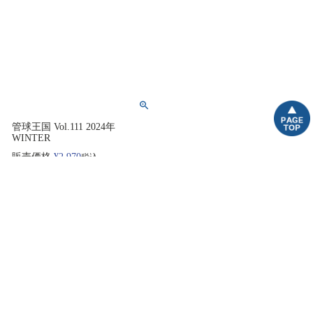
管球王国 Vol.111 2024年
WINTER
販売価格
¥
2,970
税込
カートに入れる
5
件中
1
-
5
件表示
並び替え
価格が安い順
価格が高い順
新着順