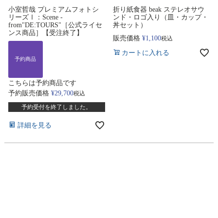
小室哲哉 プレミアムフォトシ
折り紙食器 beak ステレオサウ
リーズⅠ：Scene -
ンド・ロゴ入り（皿・カップ・
from"DE:TOURS"［公式ライセ
丼セット）
ンス商品］【受注終了】
販売価格
¥
1,100
税込
カートに入れる
予約商品
こちらは予約商品です
予約販売価格
¥
29,700
税込
予約受付を終了しました。
詳細を見る