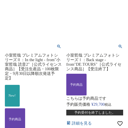
小室哲哉 プレミアムフォトシ
小室哲哉 プレミアムフォトシ
リーズⅡ：In the light - from"小
リーズⅠ：Back stage -
室哲哉 読音2"［公式ライセンス
from"DE:TOURS"［公式ライセ
商品］【受注生産品・100枚限
ンス商品］【受注終了】
定・9月30日以降順次発送予
定】
予約商品
New!
こちらは予約商品です
予約販売価格
¥
29,700
税込
予約受付を終了しました。
予約商品
詳細を見る