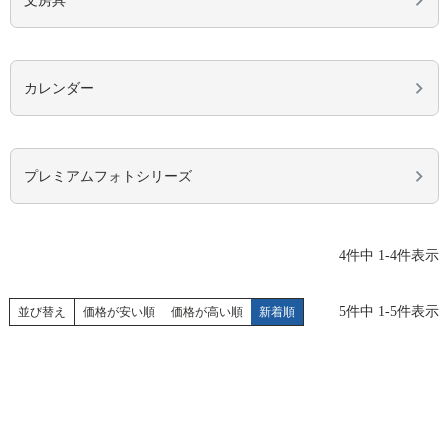
文房具
カレンダー
プレミアムフォトシリーズ
4
件中
1
-
4
件表示
5
件中
1
-
5
件表示
並び替え
価格が安い順
価格が高い順
新着順