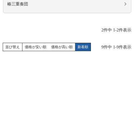
椿三重奏団
2
件中
1
-
2
件表示
9
件中
1
-
9
件表示
並び替え
価格が安い順
価格が高い順
新着順