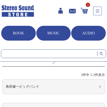
0
BOOK
MUSIC
AUDIO
HOME
音楽ソフト
アーティスト別（カナ）
ツ
ツ
2
件中
1
-
2
件表示
角田健一ビッグバンド