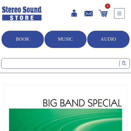
0
BOOK
MUSIC
AUDIO
HOME
音楽ソフト
BIG BAND SPECIAL ～華麗なるビッグバンドサウンド～(CD/SACDハ
イブリッド)