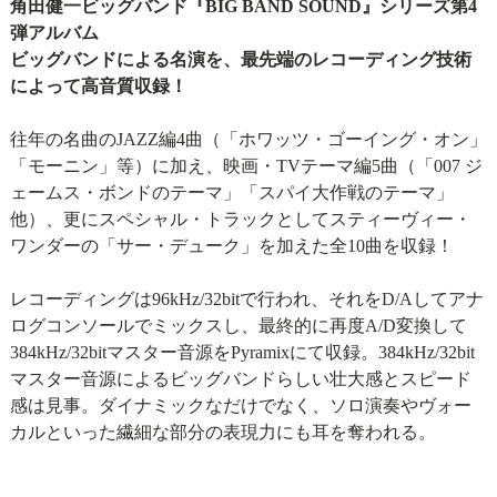
角田健一ビッグバンド『BIG BAND SOUND』シリーズ第4
弾アルバム
ビッグバンドによる名演を、最先端のレコーディング技術
によって高音質収録！
往年の名曲のJAZZ編4曲（「ホワッツ・ゴーイング・オン」
「モーニン」等）に加え、映画・TVテーマ編5曲（「007 ジ
ェームス・ボンドのテーマ」「スパイ大作戦のテーマ」
他）、更にスペシャル・トラックとしてスティーヴィー・
ワンダーの「サー・デューク」を加えた全10曲を収録！
レコーディングは96kHz/32bitで行われ、それをD/Aしてアナ
ログコンソールでミックスし、最終的に再度A/D変換して
384kHz/32bitマスター音源をPyramixにて収録。384kHz/32bit
マスター音源によるビッグバンドらしい壮大感とスピード
感は見事。ダイナミックなだけでなく、ソロ演奏やヴォー
カルといった繊細な部分の表現力にも耳を奪われる。