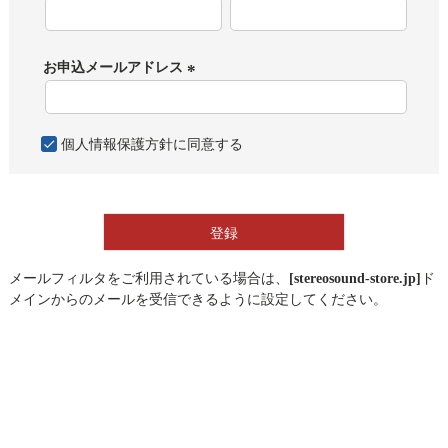
(
必
須
お申込メールアドレス
)
(
必
須
個人情報保護方針
に同意する
)
登録
メールフィルタをご利用されている場合は、
[stereosound-store.jp]
ド
メインからのメールを受信できるように設定してください。