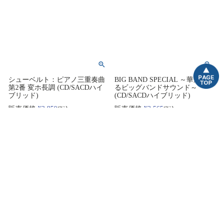
シューベルト：ピアノ三重奏曲
BIG BAND SPECIAL ～華麗な
第2番 変ホ長調 (CD/SACDハイ
るビッグバンドサウンド～
ブリッド)
(CD/SACDハイブリッド)
販売価格
¥
3,850
販売価格
¥
3,565
税込
税込
カートに入れる
カートに入れる