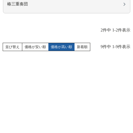
椿三重奏団
2
件中
1
-
2
件表示
9
件中
1
-
9
件表示
並び替え
価格が安い順
価格が高い順
新着順