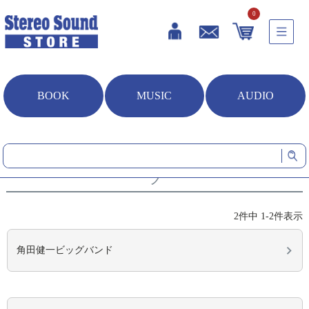
0
BOOK
MUSIC
AUDIO
HOME
音楽ソフト
アーティスト別（カナ）
ツ
ツ
2
件中
1
-
2
件表示
角田健一ビッグバンド