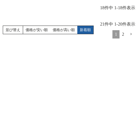
18
件中
1
-
18
件表示
21
件中
1
-
20
件表示
並び替え
価格が安い順
価格が高い順
新着順
1
2