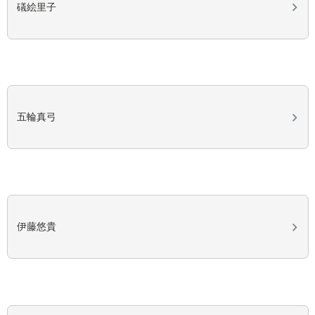
礒絵里子
五輪真弓
伊藤悠貴