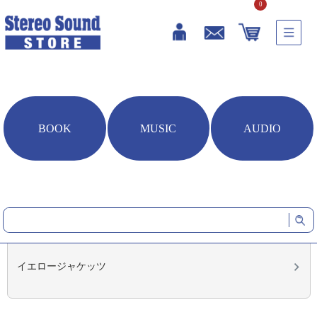
0
BOOK
MUSIC
AUDIO
HOME
音楽ソフト
アーティスト別（カナ）
イ
イ
18
件中
1
-
18
件表示
イエロージャケッツ