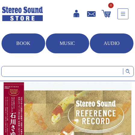
0
BOOK
MUSIC
AUDIO
HOME
音楽ソフト
Stereo Sound REFERENCE RECORD 石川さゆり Analog Edition (LP)