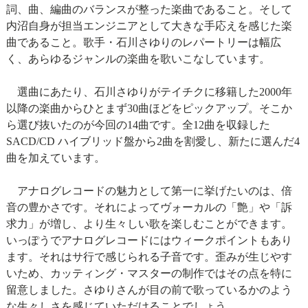
詞、曲、編曲のバランスが整った楽曲であること。そして
内沼自身が担当エンジニアとして大きな手応えを感じた楽
曲であること。歌手・石川さゆりのレパートリーは幅広
く、あらゆるジャンルの楽曲を歌いこなしています。
選曲にあたり、石川さゆりがテイチクに移籍した2000年
以降の楽曲からひとまず30曲ほどをピックアップ。そこか
ら選び抜いたのが今回の14曲です。全12曲を収録した
SACD/CD ハイブリッド盤から2曲を割愛し、新たに選んだ4
曲を加えています。
アナログレコードの魅力として第一に挙げたいのは、倍
音の豊かさです。それによってヴォーカルの「艶」や「訴
求力」が増し、より生々しい歌を楽しむことができます。
いっぽうでアナログレコードにはウィークポイントもあり
ます。それはサ行で感じられる子音です。歪みが生じやす
いため、カッティング・マスターの制作ではその点を特に
留意しました。さゆりさんが目の前で歌っているかのよう
な生々しさを感じていただけることでしょう。