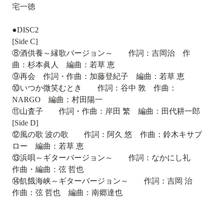
宅一徳
●DISC2
[Side C]
⑧酒供養～縁歌バージョン～ 作詞：吉岡治 作
曲：杉本眞人 編曲：若草 恵
⑨再会 作詞・作曲：加藤登紀子 編曲：若草 恵
⑩いつか微笑むとき 作詞：谷中 敦 作曲：
NARGO 編曲：村田陽一
⑪山査子 作詞・作曲：岸田 繁 編曲：田代耕一郎
[Side D]
⑫風の歌 波の歌 作詞：阿久 悠 作曲：鈴木キサブ
ロー 編曲：若草 恵
⑬浜唄～ギターバージョン～ 作詞：なかにし礼
作曲・編曲：弦 哲也
⑭飢餓海峡～ギターバージョン～ 作詞：吉岡 治
作曲：弦 哲也 編曲：南郷達也