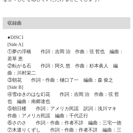
収録曲
●DISC1
[Side A]
①夢の浮橋 作詞：吉岡 治 作曲：弦 哲也 編曲：
若草 恵
②転がる石 作詞：阿久 悠 作曲：杉本眞人 編
曲：川村栄二
③朝花 作詞・作曲：樋口了一 編曲：森 俊之
[Side B]
④雪ゆきのはな幻花 作詞：吉岡 治 作曲：弦 哲
也 編曲：南郷達也
⑤朝日楼 作詞：アメリカ民謡 訳詞：浅川マキ
作曲：アメリカ民謡 編曲：千代正行
⑥さのさ 作詞・作曲：作者不詳 編曲：三宅一徳
⑦木遣りくずし 作詞・作曲：作者不詳 編曲：三