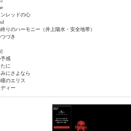
A]
me
ワインレッドの心
nd
夏の終りのハーモニー（井上陽水・安全地帯）
夢のつづき
B]
の予感
なたに
悲しみにさよなら
碧い瞳のエリス
メロディー