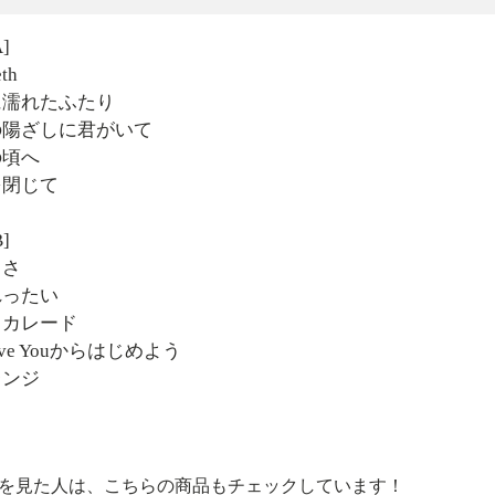
A]
eth
月に濡れたふたり
朝の陽ざしに君がいて
の頃へ
瞳を閉じて
B]
きさ
じれったい
マスカレード
 Love Youからはじめよう
レンジ
を見た人は、こちらの商品もチェックしています！