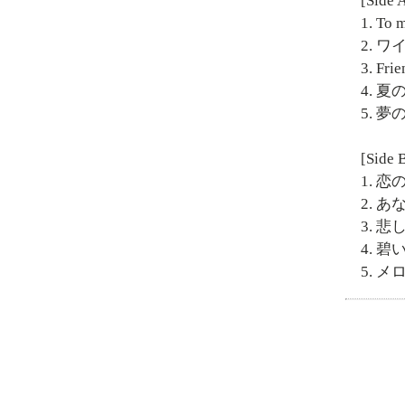
[Side 
1. To 
2. 
3. Frie
4. 
5. 
[Side 
1. 恋
2. あ
3. 
4. 
5. 