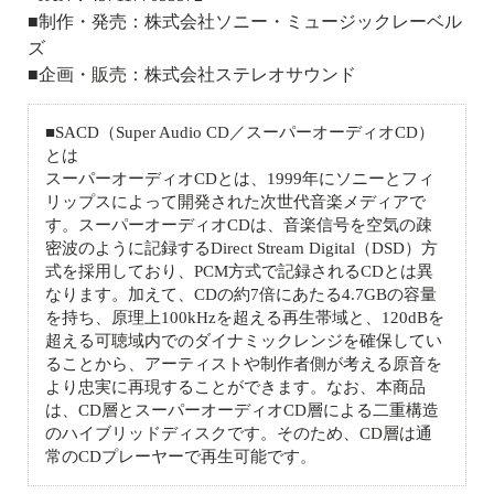
■制作・発売：株式会社ソニー・ミュージックレーベル
ズ
■企画・販売：株式会社ステレオサウンド
■SACD（Super Audio CD／スーパーオーディオCD）
とは
スーパーオーディオCDとは、1999年にソニーとフィ
リップスによって開発された次世代音楽メディアで
す。スーパーオーディオCDは、音楽信号を空気の疎
密波のように記録するDirect Stream Digital（DSD）方
式を採用しており、PCM方式で記録されるCDとは異
なります。加えて、CDの約7倍にあたる4.7GBの容量
を持ち、原理上100kHzを超える再生帯域と、120dBを
超える可聴域内でのダイナミックレンジを確保してい
ることから、アーティストや制作者側が考える原音を
より忠実に再現することができます。なお、本商品
は、CD層とスーパーオーディオCD層による二重構造
のハイブリッドディスクです。そのため、CD層は通
常のCDプレーヤーで再生可能です。