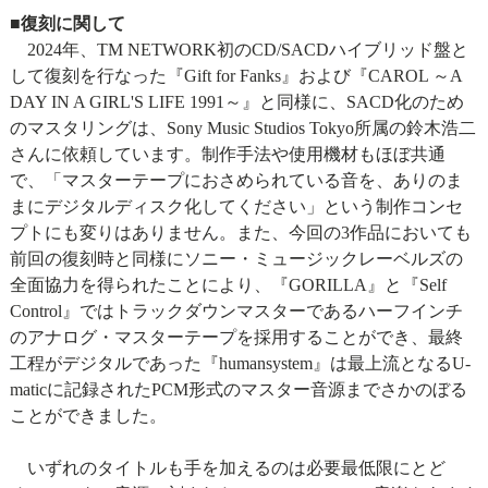
■復刻に関して
2024年、TM NETWORK初のCD/SACDハイブリッド盤と
して復刻を行なった『Gift for Fanks』および『CAROL ～A
DAY IN A GIRL'S LIFE 1991～』と同様に、SACD化のため
のマスタリングは、Sony Music Studios Tokyo所属の鈴木浩二
さんに依頼しています。制作手法や使用機材もほぼ共通
で、「マスターテープにおさめられている音を、ありのま
まにデジタルディスク化してください」という制作コンセ
プトにも変りはありません。また、今回の3作品においても
前回の復刻時と同様にソニー・ミュージックレーベルズの
全面協力を得られたことにより、『GORILLA』と『Self
Control』ではトラックダウンマスターであるハーフインチ
のアナログ・マスターテープを採用することができ、最終
工程がデジタルであった『humansystem』は最上流となるU-
maticに記録されたPCM形式のマスター音源までさかのぼる
ことができました。
いずれのタイトルも手を加えるのは必要最低限にとど