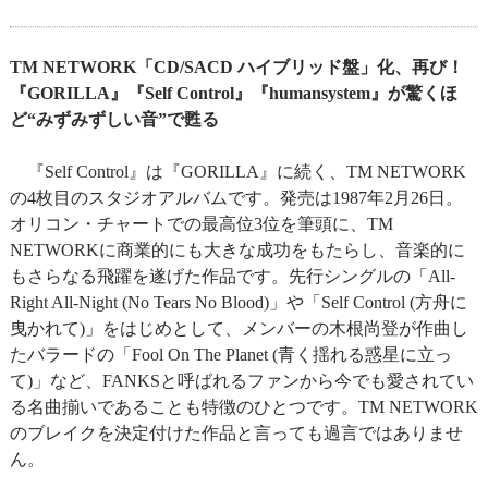
TM NETWORK「CD/SACD ハイブリッド盤」化、再び！
『GORILLA』『Self Control』『humansystem』が驚くほ
ど“みずみずしい音”で甦る
『Self Control』は『GORILLA』に続く、TM NETWORK
の4枚目のスタジオアルバムです。発売は1987年2月26日。
オリコン・チャートでの最高位3位を筆頭に、TM
NETWORKに商業的にも大きな成功をもたらし、音楽的に
もさらなる飛躍を遂げた作品です。先行シングルの「All-
Right All-Night (No Tears No Blood)」や「Self Control (方舟に
曳かれて)」をはじめとして、メンバーの木根尚登が作曲し
たバラードの「Fool On The Planet (青く揺れる惑星に立っ
て)」など、FANKSと呼ばれるファンから今でも愛されてい
る名曲揃いであることも特徴のひとつです。TM NETWORK
のブレイクを決定付けた作品と言っても過言ではありませ
ん。