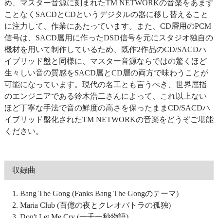
め、マスター音源に刻まれたTM NETWORKの音楽をあます
ことなくSACDとCDというデジタルの器に移し替えること
に注力して、作業にあたっています。また、CD層用のPCM
信号は、SACD層用に作ったDSD信号を元にスタジオ独自の
機材を用いて制作しているため、既作2作品のCD/SACDハ
イブリッド盤と同様に、マスター音源ならではの驚くほど
生々しい音の質感をSACD層とCD層の両方で味わうことが
可能になっています。現代の名工とも言うべき、世界屈指
のエンジニアである鈴木浩二さんによって、これ以上ない
ほど丁寧な手法で音の鮮度の高さを保ったままCD/SACDハ
イブリッド盤化されたTM NETWORKの音楽をどうぞご堪能
ください。
収録曲
1. Bang The Gong (Fanks Bang The Gongのテーマ)
2. Maria Club (百億の夜とクレオパトラの孤独)
3. Don't Let Me Cry (一千一秒物語)