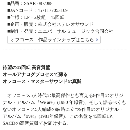
■品番：SSAR-087/088
■JANコード：4571177053169
■仕様：LP・2枚組 45回転
■企画・販売：株式会社ステレオサウンド
■制作・発売：ユニバーサル ミュージック合同会社
オフコース 作品ラインナップはこちら
待望の45回転 高音質盤
オールアナログプロセスで蘇る
オフコース・マスターサウンドの真髄
オフコ－ス5人時代の最高傑作とも言える8作目のオリジ
ナル・アルバム『We are』(1980 年録音)、そして語るべくも
ないオフコ－ス5人編成の岐路に立つ9作目のオリジナル・
アルバム『over』(1981年録音)、この名盤を45回転LP、
SACDの高音質盤でお届けする。