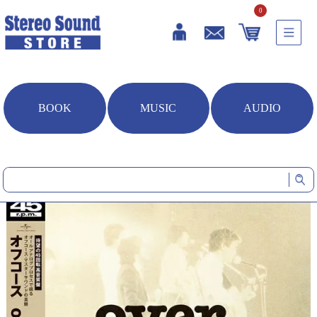
0
BOOK
MUSIC
AUDIO
HOME
音楽ソフト
over (LP)