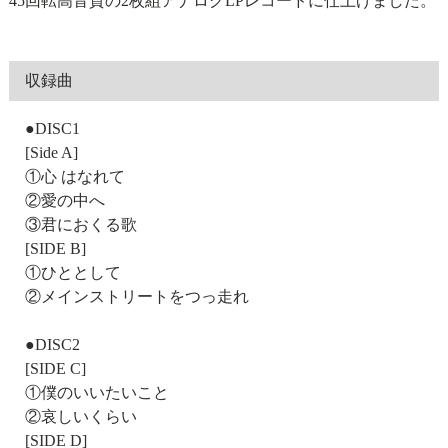
45回転高音質の2枚組アナログLPレコードに仕上げました。
収録曲
●DISC1
[Side A]
①心 はなれて
②愛の中へ
③君におくる歌
[SIDE B]
①ひととして
②メインストリートをつっ走れ
●DISC2
[SIDE C]
①僕のいいたいこと
②哀しいくらい
[SIDE D]