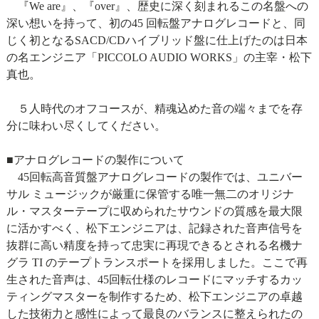
『We are』、『over』、歴史に深く刻まれるこの名盤への
深い想いを持って、初の45 回転盤アナログレコードと、同
じく初となるSACD/CDハイブリッド盤に仕上げたのは日本
の名エンジニア「PICCOLO AUDIO WORKS」の主宰・松下
真也。
５人時代のオフコースが、精魂込めた音の端々までを存
分に味わい尽くしてください。
■アナログレコードの製作について
45回転高音質盤アナログレコードの製作では、ユニバー
サル ミュージックが厳重に保管する唯一無二のオリジナ
ル・マスターテープに収められたサウンドの質感を最大限
に活かすべく、松下エンジニアは、記録された音声信号を
抜群に高い精度を持って忠実に再現できるとされる名機ナ
グラ TI のテープトランスポートを採用しました。ここで再
生された音声は、45回転仕様のレコードにマッチするカッ
ティングマスターを制作するため、松下エンジニアの卓越
した技術力と感性によって最良のバランスに整えられたの