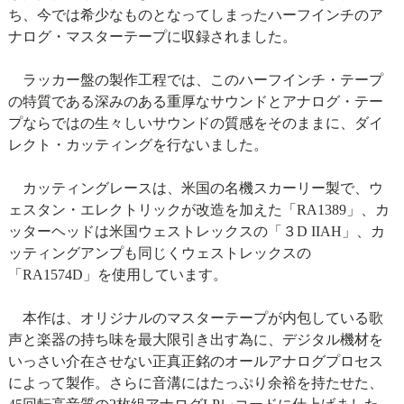
ち、今では希少なものとなってしまったハーフインチのア
ナログ・マスターテープに収録されました。
ラッカー盤の製作工程では、このハーフインチ・テープ
の特質である深みのある重厚なサウンドとアナログ・テー
プならではの生々しいサウンドの質感をそのままに、ダイ
レクト・カッティングを行ないました。
カッティングレースは、米国の名機スカーリー製で、ウ
ェスタン・エレクトリックが改造を加えた「RA1389」、カ
ッターヘッドは米国ウェストレックスの「３D IIAH」、カ
ッティングアンプも同じくウェストレックスの
「RA1574D」を使用しています。
本作は、オリジナルのマスターテープが内包している歌
声と楽器の持ち味を最大限引き出す為に、デジタル機材を
いっさい介在させない正真正銘のオールアナログプロセス
によって製作。さらに音溝にはたっぷり余裕を持たせた、