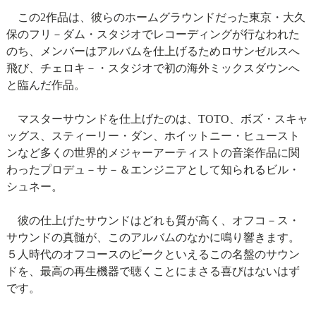
この2作品は、彼らのホームグラウンドだった東京・大久
保のフリ－ダム・スタジオでレコーディングが行なわれた
のち、メンバーはアルバムを仕上げるためロサンゼルスへ
飛び、チェロキ－・スタジオで初の海外ミックスダウンへ
と臨んだ作品。
マスターサウンドを仕上げたのは、TOTO、ボズ・スキャ
ッグス、スティーリー・ダン、ホイットニー・ヒュースト
ンなど多くの世界的メジャーアーティストの音楽作品に関
わったプロデュ－サ－＆エンジニアとして知られるビル・
シュネー。
彼の仕上げたサウンドはどれも質が高く、オフコ－ス・
サウンドの真髄が、このアルバムのなかに鳴り響きます。
５人時代のオフコースのピークといえるこの名盤のサウン
ドを、最高の再生機器で聴くことにまさる喜びはないはず
です。