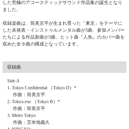
した究極のアコースティックサウンド作品集の誕生となり
ました。
収録楽曲は、筒美京平が生まれ育った「東京」をテーマに
した未発表・インストゥルメンタル曲が5曲、参加メンバー
たちによる作品新曲が3曲、ヒット曲『人魚』のカバー曲を
収めた全９曲の構成となっています。
収録曲
Side A
1. Tokyo Confidential （Tokyo D）*
作曲：筒美京平
2. Tokyo.exe （Tokyo B）*
作曲：筒美京平
3. Metro Tokyo
作曲：苫米地義久