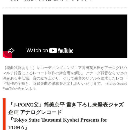
【楽曲試聴あり！】レコーディングエンジニア高田英男氏がアナログ16ch
マルチ録音によるレコード制作の舞台裏を解説。アナログ録音ならではの
深みある中低域、音の立ち上がり、そして生音のリアルを追求したレコー
ド制作の全貌と、収録楽曲の試聴をお楽しみいただけます。 -Stereo Sound
YouTubeチャンネル
「J-POPの父」筒美京平 書き下ろし未発表ジャズ
企画 アナログレコード
『Tokyo Suite Tsutsumi Kyohei Presents for
TOMA』