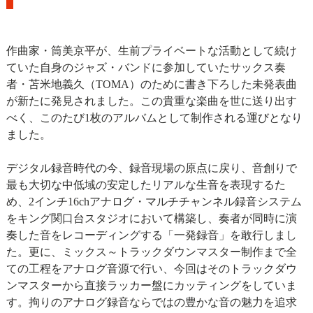
作曲家・筒美京平が、生前プライベートな活動として続け
ていた自身のジャズ・バンドに参加していたサックス奏
者・苫米地義久（TOMA）のために書き下ろした未発表曲
が新たに発見されました。この貴重な楽曲を世に送り出す
べく、このたび1枚のアルバムとして制作される運びとなり
ました。
デジタル録音時代の今、録音現場の原点に戻り、音創りで
最も大切な中低域の安定したリアルな生音を表現するた
め、2インチ16chアナログ・マルチチャンネル録音システム
をキング関口台スタジオにおいて構築し、奏者が同時に演
奏した音をレコーディングする「一発録音」を敢行しまし
た。更に、ミックス～トラックダウンマスター制作まで全
ての工程をアナログ音源で行い、今回はそのトラックダウ
ンマスターから直接ラッカー盤にカッティングをしていま
す。拘りのアナログ録音ならではの豊かな音の魅力を追求