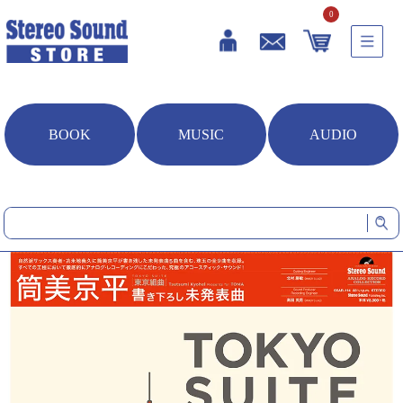
0
BOOK
MUSIC
AUDIO
HOME
音楽ソフト
TOKYO SUITE Tsutsumi Kyohei Presents for TOMA (LP)