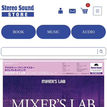
0
BOOK
MUSIC
AUDIO
HOME
音楽ソフト
MIXER’S LAB SOUND SERIES Vol.4 (LP)