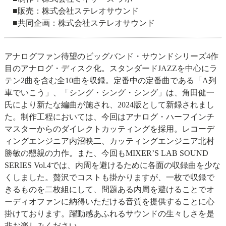
■販売：株式会社ステレオサウンド
■共同企画：株式会社ステレオサウンド
アナログファン待望のビッグバンド・サウンドシリーズ4作
目のアナログ・ディスク化。スタンダードJAZZを中心にラ
テン2曲を含む全10曲を収録。定番中の定番曲である「A列
車でいこう」、「シング・シング・シング」は、角田健一
氏により新たな編曲が施され、2024版として新録されまし
た。制作工程においては、今回はアナログ・ハーフインチ
マスターからのダイレクトカッティングを採用。レコーデ
ィングエンジニア内沼映二、カッティングエンジニア北村
勝敏の懇親の力作。また、今回もMIXER’S LAB SOUND
SERIES Vol.4では、内周を避けるために各面の収録曲を少な
くしました。贅沢でコストも掛かりますが、一枚で収録で
きるものを二枚組にして、問題ある内周を避けることでオ
ーディオファンに納得いただける音質を提供することに心
掛けております。躍動感あふれるサウンドの生々しさを是
非お楽しみください。