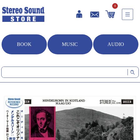
0
BOOK
MUSIC
AUDIO
HOME
音楽ソフト
メンデルスゾーン：交響曲第3番《スコットランド》、序曲《フィン
ガルの洞窟》 (シングルレイヤーSACD+CD)