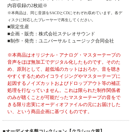
内容収録の2枚組※
※本商品は、同じ音源をSACDとCDにそれぞれ収めています。各デ
ィスクに対応したプレーヤーで再生してください。
■限定生産
■企画・販売：株式会社ステレオサウンド
■制作・発売：ユニバーサルミュージック合同会社
※本商品はオリジナル・アナログ・マスターテープの
音声をほぼ無加工でデジタル化したものです。そのた
め、原則として、超低域のカットはおろか、音を聴き
やすくするためのイコライジングやマスターテープに
起因するノイズカットおよびドロップアウト等の補正
処理を行なっていません。これは限られた制作関係者
のみが聴くことが可能だったマスターテープの音をで
きる限り忠実にオーディオファイルの元にお届けした
い、という商品企画に基づくものです。
■オーディオ名盤コレクション【クラシック篇】