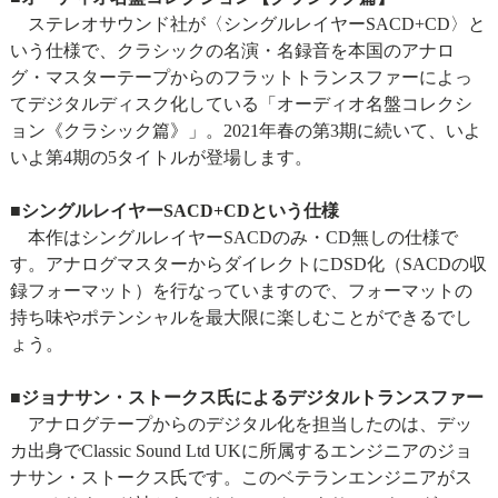
ステレオサウンド社が〈シングルレイヤーSACD+CD〉と
いう仕様で、クラシックの名演・名録音を本国のアナロ
グ・マスターテープからのフラットトランスファーによっ
てデジタルディスク化している「オーディオ名盤コレクシ
ョン《クラシック篇》」。2021年春の第3期に続いて、いよ
いよ第4期の5タイトルが登場します。
■シングルレイヤーSACD+CDという仕様
本作はシングルレイヤーSACDのみ・CD無しの仕様で
す。アナログマスターからダイレクトにDSD化（SACDの収
録フォーマット）を行なっていますので、フォーマットの
持ち味やポテンシャルを最大限に楽しむことができるでし
ょう。
■ジョナサン・ストークス氏によるデジタルトランスファー
アナログテープからのデジタル化を担当したのは、デッ
カ出身でClassic Sound Ltd UKに所属するエンジニアのジョ
ナサン・ストークス氏です。このベテランエンジニアがス