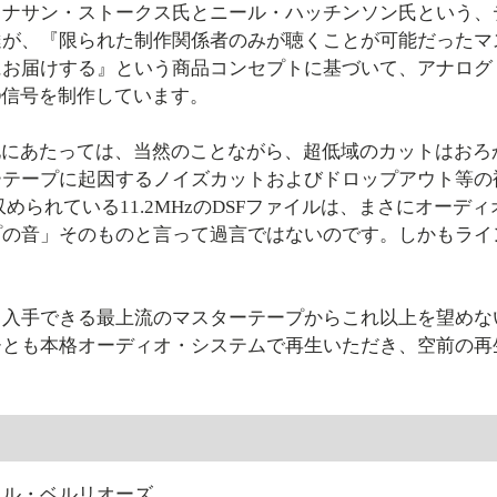
ョナサン・ストークス氏とニール・ハッチンソン氏という、
達が、『限られた制作関係者のみが聴くことが可能だったマ
にお届けする』という商品コンセプトに基づいて、アナログ
D信号を制作しています。
化にあたっては、当然のことながら、超低域のカットはおろ
ーテープに起因するノイズカットおよびドロップアウト等の補
収められている11.2MHzのDSFファイルは、まさにオー
プの音」そのものと言って過言ではないのです。しかもライ
手できる最上流のマスターテープからこれ以上を望めない最高
ひとも本格オーディオ・システムで再生いただき、空前の再
曲
トル・ベルリオーズ