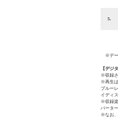
5.
※デー
【デジ
※収録さ
※再生は
ブルーレ
イディ
※収録
バータ
※なお