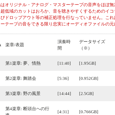
品はオリジナル・アナログ・マスターテープの音声をほぼ無
、超低域のカットはおろか、音を聴きやすくするためのイコ
よびドロップアウト等の補正処理を行なっていません。これ
ターテープの音をできる限り忠実にオーディオファイルの元
演奏時
データサイズ
k
楽章/表題
間
（※）
第1楽章: 夢、情熱
[11:40]
[1.95GB]
第2楽章: 舞踏会
[5:36]
[0.952GB]
第3楽章: 野の風景
[14:44]
[2.5GB]
第4楽章: 断頭台への行
[4:31]
[0.766GB]