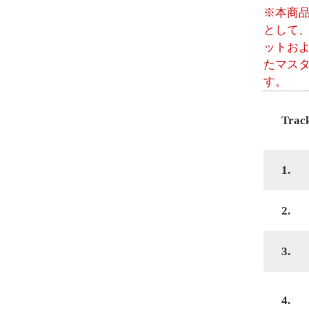
※本商
として
ットお
たマス
す。
Trac
1.
2.
3.
4.