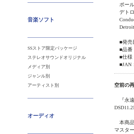
ポー
デト
Conduc
音楽ソフト
Detroi
■発売
SSストア限定パッケージ
■品番：
■仕様
ステレオサウンドオリジナル
■JAN：
メディア別
ジャンル別
空前の
アーティスト別
『永遠
DSD1
オーディオ
本商品は
マスター