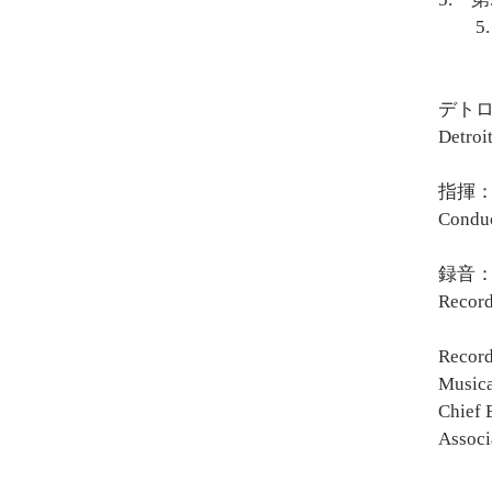
5. Son
デト
Detroi
指揮
Conduc
録音：1
Record
Record
Musica
Chief 
Associ