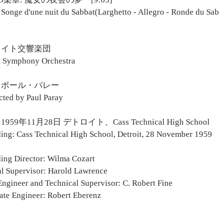
ge d'une nuit du Sabbat(Larghetto - Allegro - Ronde du Sa
ロイト交響楽団
t Symphony Orchestra
：ポール・パレー
ted by Paul Paray
959年11月28日 デトロイト、Cass Technical High School
ing: Cass Technical High School, Detroit, 28 November 1959
ing Director: Wilma Cozart
l Supervisor: Harold Lawrence
Engineer and Technical Supervisor: C. Robert Fine
ate Engineer: Robert Eberenz