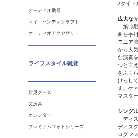
2タイト
オーディオ機器
広大な
マイ・ハンディクラフト
第2期
オーディオアクセサリー
曲を手
モニア管
から人
な演奏
ライフスタイル雑貨
つと言
をふく
けっし
す。ケ
防災グッズ
マスター
文房具
シングル
カレンダー
ディス
ディスク
プレミアムフォトシリーズ
ログマス