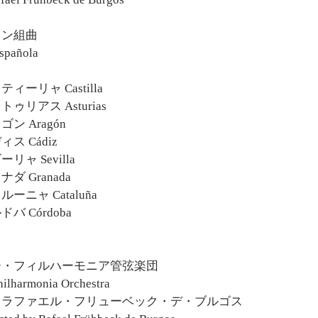
イン組曲
española
スティーリャ Castilla
ストゥリアス Asturias
ラゴン Aragón
ディス Cádiz
ーリャ Sevilla
ラナダ Granada
タルーニャ Cataluña
ルドバ Córdoba
ー・フィルハーモニア管弦楽団
ilharmonia Orchestra
：ラファエル・フリューベック・デ・ブルゴス