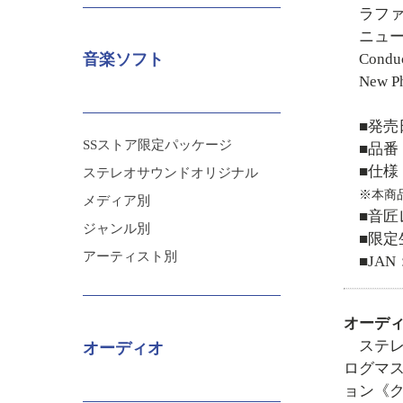
ラフ
ニュ
Conduc
音楽ソフト
New Ph
■発売
SSストア限定パッケージ
■品番：
■仕様
ステレオサウンドオリジナル
※本商
メディア別
■音
ジャンル別
■限定
アーティスト別
■JAN：
オーディ
ステレ
オーディオ
ログマ
ョン《ク