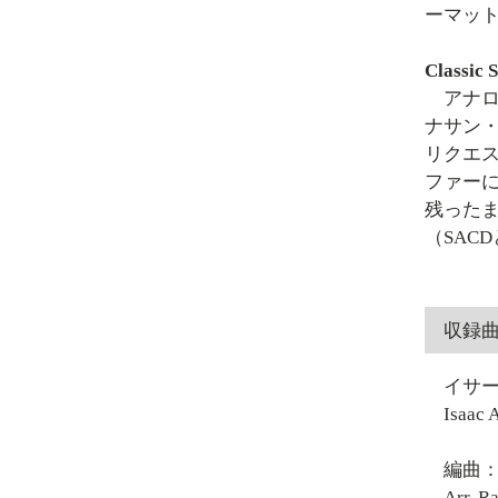
ーマッ
Class
アナログ
ナサン
リクエ
ファー
残った
（SAC
収録
イサ
Isaac 
編曲
Arr. R