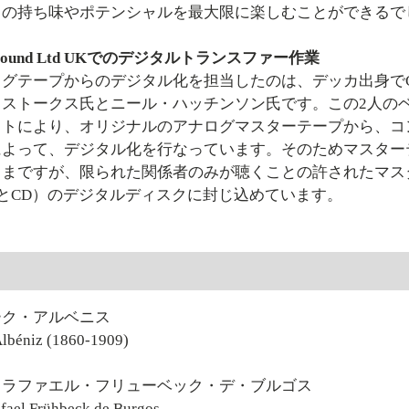
トの持ち味やポテンシャルを最大限に楽しむことができるで
ic Sound Ltd UKでのデジタルトランスファー作業
テープからのデジタル化を担当したのは、デッカ出身でClassi
・ストークス氏とニール・ハッチンソン氏です。この2人の
ストにより、オリジナルのアナログマスターテープから、コ
によって、デジタル化を行なっています。そのためマスター
ままですが、限られた関係者のみが聴くことの許されたマス
DとCD）のデジタルディスクに封じ込めています。
曲
ーク・アルベニス
Albéniz (1860-1909)
：ラファエル・フリューベック・デ・ブルゴス
afael Frühbeck de Burgos