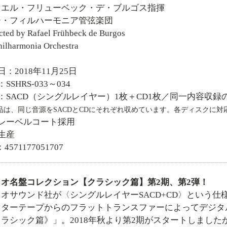
ァエル・フリューベック・デ・ブルゴス指揮
ー・フィルハーモニア管弦楽団
ted by Rafael Frühbeck de Burgos
ilharmonia Orchestra
日：2018年11月25日
SSHRS-033～034
：SACD（シングルレイヤー）1枚＋CD1枚／同一内容収録
品は、同じ音源をSACDとCDにそれぞれ収めています。各ディスクに
匠レーベルコート採用
生産
4571177051707
オ名盤コレクション【クラシック篇】第2期、第2弾！
オサウンド社が〈シングルレイヤーSACD+CD〉という仕
スターテープからのフラットトランスファーによってデジタ
ラシック篇》」。2018年秋より第2期がスタートしました