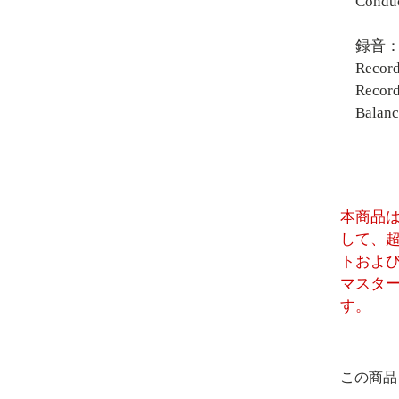
Conduc
録音：
Recor
Recor
Balan
本商品
して、
トおよ
マスタ
す。
この商品