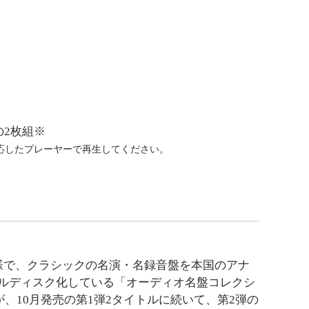
の2枚組※
対応したプレーヤーで再生してください。
様で、クラシックの名演・名録音盤を本国のアナ
ルディスク化している「オーディオ名盤コレクシ
が、10月発売の第1弾2タイトルに続いて、第2弾の