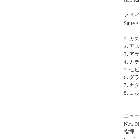
スペ
Suite 
1. カ
2. ア
3. ア
4. カ
5. セビ
6. グ
7. カ
8. コ
ニュ
New Ph
指揮