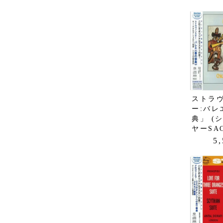
ストラ
ー:バレ
典」 (
ヤーSAC
5