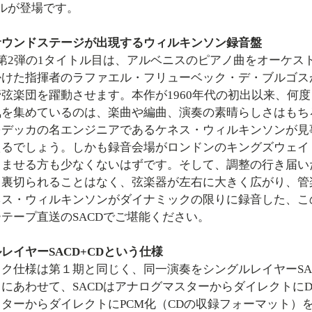
ルが登場です。
サウンドステージが出現するウィルキンソン録音盤
第2弾の1タイトル目は、アルベニスのピアノ曲をオーケス
掛けた指揮者のラファエル・フリューベック・デ・ブルゴス
弦楽団を躍動させます。本作が1960年代の初出以来、何
気を集めているのは、楽曲や編曲、演奏の素晴らしさはもち
をデッカの名エンジニアであるケネス・ウィルキンソンが見
えるでしょう。しかも録音会場がロンドンのキングズウェイ
らませる方も少なくないはずです。そして、調整の行き届い
て裏切られることはなく、弦楽器が左右に大きく広がり、管
ネス・ウィルキンソンがダイナミックの限りに録音した、こ
テープ直送のSACDでご堪能ください。
レイヤーSACD+CDという仕様
ク仕様は第１期と同じく、同一演奏をシングルレイヤーSA
にあわせて、SACDはアナログマスターからダイレクトにD
ターからダイレクトにPCM化（CDの収録フォーマット）