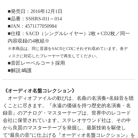
■発売日：2016年12月1日
■品番：SSHRS-011～014
■JAN：4571177050984
■仕様：SACD（シングルレイヤー）2枚＋CD2枚／同一
内容収録の4枚組※
※本商品は、同じ音源をSACDとCDにそれぞれ収めています。各デ
ィスクに対応したプレーヤーで再生してください。
■音匠レーベルコート採用
■解説:嶋護
《オーディオ名盤コレクション》
オーディオファイルの歓びは、名曲の名演奏×名録音を聴
くことに尽きます。『永遠の価値を持つ歴史的名演奏・名
録音』のアナログ・マスターテープは、世界中のレコード
会社に保管されています。ステレオサウンド社は、その中
から良質のマスターテープを発掘し、最新技術を駆使し
て“最良の音”に仕上げる『オーディオ名盤コレクション』を