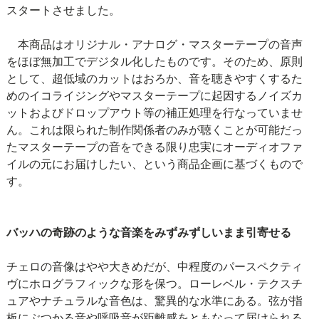
スタートさせました。
本商品はオリジナル・アナログ・マスターテープの音声
をほぼ無加工でデジタル化したものです。そのため、原則
として、超低域のカットはおろか、音を聴きやすくするた
めのイコライジングやマスターテープに起因するノイズカ
ットおよびドロップアウト等の補正処理を行なっていませ
ん。これは限られた制作関係者のみが聴くことが可能だっ
たマスターテープの音をできる限り忠実にオーディオファ
イルの元にお届けしたい、という商品企画に基づくもので
す。
バッハの奇跡のような音楽をみずみずしいまま引寄せる
チェロの音像はやや大きめだが、中程度のパースペクティ
ヴにホログラフィックな形を保つ。ローレベル・テクスチ
ュアやナチュラルな音色は、驚異的な水準にある。弦が指
板にぶつかる音や呼吸音が距離感をともなって届けられる