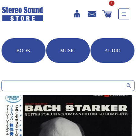
0
BOOK
MUSIC
AUDIO
HOME
音楽ソフト
J.S.バッハ:無伴奏チェロ組曲 (全曲) (シングルレイヤーSACD+CD)