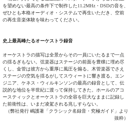
を望めない最高の条件下で制作した11.2MHz・DSDの音を、
ぜひとも本格オーディオ・システムで再生いただき、空前
の再生音楽体験を味わってください。
史上最高峰たるオーケストラ録音
オーケストラの描写は全景からその一員にいたるまで一点
の揺るぎもない。弦楽器はステージの前面を豊穣に埋め尽
くし、金管は彼方から重厚に風圧を煽る。木管楽器でさえ
ステージの空気を揺るがしてスウィートに響き渡る。エン
ジニア、ケネス・ウィルキンソンの最高の録音として、伝
説的な地位を半世紀に渡って保持してきた。ホールのアコ
ースティックとオーケストラの全容を巨大なままに記録し
た前衛性は、いまだ凌駕される兆しすらない。
（弊社発行 嶋護著「クラシック名録音・究極ガイド」より
抜粋）