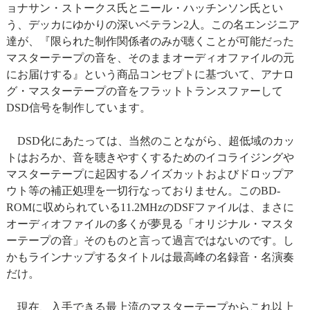
ョナサン・ストークス氏とニール・ハッチンソン氏とい
う、デッカにゆかりの深いベテラン2人。この名エンジニア
達が、『限られた制作関係者のみが聴くことが可能だった
マスターテープの音を、そのままオーディオファイルの元
にお届けする』という商品コンセプトに基づいて、アナロ
グ・マスターテープの音をフラットトランスファーして
DSD信号を制作しています。
DSD化にあたっては、当然のことながら、超低域のカッ
トはおろか、音を聴きやすくするためのイコライジングや
マスターテープに起因するノイズカットおよびドロップア
ウト等の補正処理を一切行なっておりません。このBD-
ROMに収められている11.2MHzのDSFファイルは、まさに
オーディオファイルの多くが夢見る「オリジナル・マスタ
ーテープの音」そのものと言って過言ではないのです。し
かもラインナップするタイトルは最高峰の名録音・名演奏
だけ。
現在、入手できる最上流のマスターテープからこれ以上