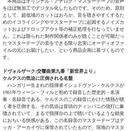
本商品はオリジナル・アナログ・マスターテープの音声
をほぼ無加工でデジタル化したものです。そのため、原則
として、超低域のカットはおろか、音を聴きやすくするた
めのイコライジングやマスターテープに起因するノイズカ
ットおよびドロップアウト等の補正処理を行なっていませ
ん。これは限られた制作関係者のみが聴くことが可能だっ
たマスターテープの音をできる限り忠実にオーディオファ
イルの元にお届けしたい、という商品企画に基づくもので
す。
ドヴォルザーク:交響曲第九番「新世界より」
ケルテスの気迫に圧倒される名盤
ハンガリー生まれの指揮者イシュドヴァン・ケルテスが
1961年ウィーン・フィルと初めて録音した歴史的・名演
奏・名録音である。ケルテスのこの録音にかけた情熱が聴
く者を圧倒する。その気迫は冒頭のティンパニの強打に象
徴されていて、まるで指揮台の上で聴いているような錯覚
におちいる快感がある。この名録音のマスターテープはデ
ッカ・アーカイヴに保管されていたもので、現地のマスタ