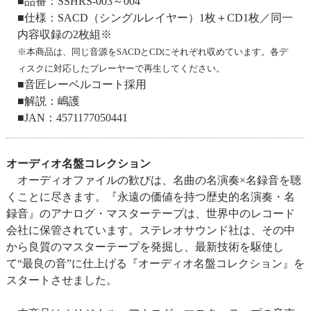
■品番：SSHRS-003～004
■仕様：SACD（シングルレイヤー）1枚＋CD1枚／同一
内容収録の2枚組※
※本商品は、同じ音源をSACDとCDにそれぞれ収めています。各デ
ィスクに対応したプレーヤーで再生してください。
■音匠レーベルコート採用
■解説：嶋護
■JAN：4571177050441
オーディオ名盤コレクション
オーディオファイルの歓びは、名曲の名演奏×名録音を聴
くことに尽きます。『永遠の価値を持つ歴史的名演奏・名
録音』のアナログ・マスターテープは、世界中のレコード
会社に保管されています。ステレオサウンド社は、その中
から良質のマスターテープを発掘し、最新技術を駆使し
て“最良の音”に仕上げる『オーディオ名盤コレクション』を
スタートさせました。