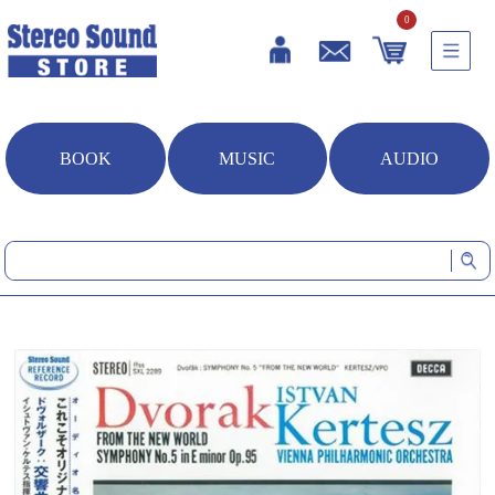
0
BOOK
MUSIC
AUDIO
HOME
音楽ソフト
ドヴォルザーク:交響曲第九番「新世界より」 (シングルレイヤーSAC
D+CD)