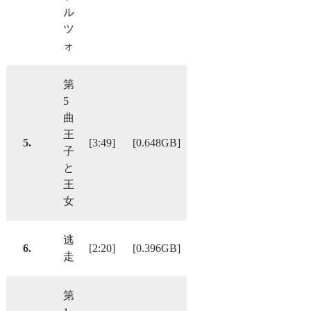
ル
ツ
ォ
第
5
曲
王
5.
[3:49]
[0.648GB]
子
と
王
女
逃
6.
[2:20]
[0.396GB]
走
第