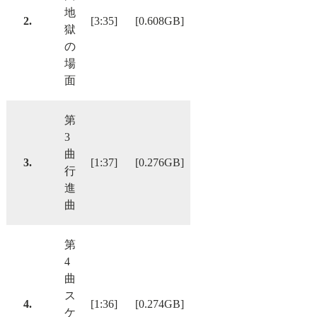
地
2.
[3:35]
[0.608GB]
獄
の
場
面
第
3
曲
3.
[1:37]
[0.276GB]
行
進
曲
第
4
曲
ス
4.
[1:36]
[0.274GB]
ケ