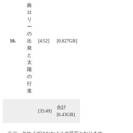
曲
ロ
リ
ー
の
10.
出
[4:52]
[0.827GB]
発
と
太
陽
の
行
進
合計
[35:49]
[6.43GB]