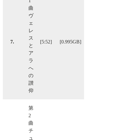
1
曲
ヴ
ェ
レ
ス
7.
[5:52]
[0.995GB]
と
ア
ラ
へ
の
讃
仰
第
2
曲
チ
ュ