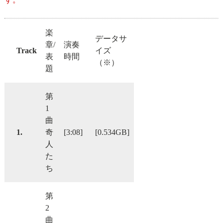
楽
データサ
章/
演奏
Track
イズ
表
時間
（※）
題
第
1
曲
1.
奇
[3:08]
[0.534GB]
人
た
ち
第
2
曲