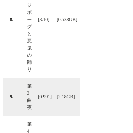
ジ
ボ
8.
ー
[3:10]
[0.538GB]
グ
と
悪
鬼
の
踊
り
第
3
9.
[0.991]
[2.18GB]
曲
夜
第
4