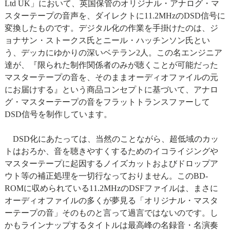
Ltd UK」において、英国保管のオリジナル・アナログ・マ
スターテープの音声を、ダイレクトに11.2MHzのDSD信号に
変換したものです。デジタル化の作業を手掛けたのは、ジ
ョナサン・ストークス氏とニール・ハッチンソン氏とい
う、デッカにゆかりの深いベテラン2人。この名エンジニア
達が、『限られた制作関係者のみが聴くことが可能だった
マスターテープの音を、そのままオーディオファイルの元
にお届けする』という商品コンセプトに基づいて、アナロ
グ・マスターテープの音をフラットトランスファーして
DSD信号を制作しています。
DSD化にあたっては、当然のことながら、超低域のカッ
トはおろか、音を聴きやすくするためのイコライジングや
マスターテープに起因するノイズカットおよびドロップア
ウト等の補正処理を一切行なっておりません。このBD-
ROMに収められている11.2MHzのDSFファイルは、まさに
オーディオファイルの多くが夢見る「オリジナル・マスタ
ーテープの音」そのものと言って過言ではないのです。し
かもラインナップするタイトルは最高峰の名録音・名演奏