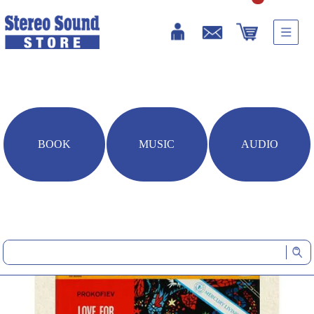
BOOK
MUSIC
AUDIO
HOME
音楽ソフト
プロコフィエフ：≪3つのオレンジへの恋≫組曲 スキタイ組曲(DSD
収録BD-ROM)