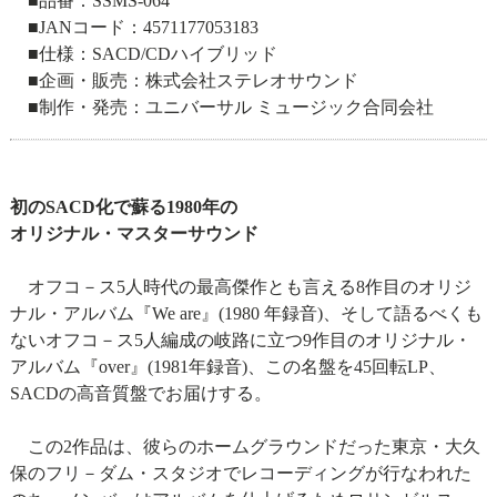
■品番：SSMS-064
■JANコード：4571177053183
■仕様：SACD/CDハイブリッド
■企画・販売：株式会社ステレオサウンド
■制作・発売：ユニバーサル ミュージック合同会社
初のSACD化で蘇る1980年の
オリジナル・マスターサウンド
オフコ－ス5人時代の最高傑作とも言える8作目のオリジ
ナル・アルバム『We are』(1980 年録音)、そして語るべくも
ないオフコ－ス5人編成の岐路に立つ9作目のオリジナル・
アルバム『over』(1981年録音)、この名盤を45回転LP、
SACDの高音質盤でお届けする。
この2作品は、彼らのホームグラウンドだった東京・大久
保のフリ－ダム・スタジオでレコーディングが行なわれた