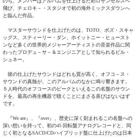
のち、メンバーはアルバムを仕上げるためロサンゼルスへ
飛び、チェロキ－・スタジオで初の海外ミックスダウンへ
と臨んだ作品。
マスターサウンドを仕上げたのは、TOTO、ボズ・スキャ
ッグス、スティーリー・ダン、ホイットニー・ヒュースト
ンなど多くの世界的メジャーアーティストの音楽作品に関
わったプロデュ－サ－＆エンジニアとして知られるビル・
シュネー。
彼の仕上げたサウンドはどれも質が高く、オフコ－ス・
サウンドの真髄が、このアルバムのなかに鳴り響きます。
５人時代のオフコースのピークといえるこの名盤のサウン
ドを、最高の再生機器で聴くことにまさる喜びはないはず
です。
『We are』、『over』、歴史に深く刻まれるこの名盤への
深い想いを持って、初の45 回転盤アナログレコードと、同
じく初となるSACD/CDハイブリッド盤に仕上げたのは日本