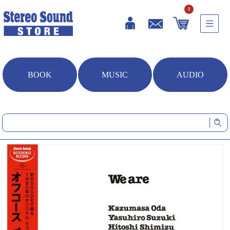
0
BOOK
MUSIC
AUDIO
HOME
音楽ソフト
We are (CD/SACDハイブリッド)