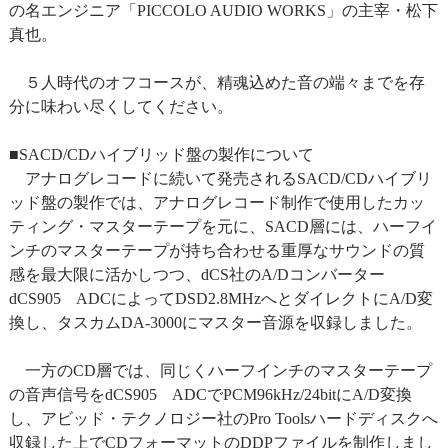
の名エンジニア「PICCOLO AUDIO WORKS」の主宰・松下
真也。
５人時代のオフコースが、精魂込めた音の端々までを存
分に味わい尽くしてください。
■SACD/CDハイブリッド盤の製作について
アナログレコードに続いて発売されるSACD/CDハイブリ
ッド盤の製作では、アナログレコード制作で使用したカッ
ティング・マスターテープを元に、SACD層には、ハーフイ
ンチのマスターテープが持ち合わせる重厚なサウンドの質
感を最大限に活かしつつ、dCS社のA/Dコンバーター
dCS905 ADCによってDSD2.8MHzへとダイレクトにA/D変
換し、タスカムDA-3000にマスター音源を収録しました。
一方のCD層では、同じくハーフインチのマスターテープ
の音声信号をdCS905 ADCでPCM96kHz/24bitにA/D変換
し、アビッド・テクノロジー社のPro Toolsハードディスクへ
収録した上でCDフォーマットのDDPファイルを制作しまし