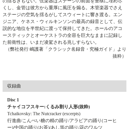
の揺るぎもない。弦楽器はステージの前面を豊穣に埋め尽
くし、金管は彼方から重厚に風圧を煽る。木管楽器でさえ
ステージの空気を揺るがしてスウィートに響き渡る。エン
ジニア、ケネス・ウィルキンソンの最高の録音として、伝
説的な地位を半世紀に渡って保持してきた。ホールのアコ
ースティックとオーケストラの全容を巨大なままに記録し
た前衛性は、いまだ凌駕される兆しすらない。
（弊社発行 嶋護著「クラシック名録音・究極ガイド」より
抜粋）
収録曲
Disc 1
チャイコフスキー:くるみ割り人形(抜粋)
Tchaikovsky: The Nutcracker (excerpts)
行進曲/こんぺい糖の精の踊り/アラビアの踊り(コーヒ
ー)/中国の踊り(お茶)/あし笛の踊り/花のワルツ