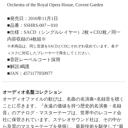
Orchestra of the Royal Opera House, Covent Garden
■発売日：2016年11月1日
■品番：SSHRS-007～010
■仕様：SACD（シングルレイヤー）2枚＋CD2枚／同一
内容収録の4枚組※
※本商品は、同じ音源をSACDとCDにそれぞれ収めています。各デ
ィスクに対応したプレーヤーで再生してください。
■音匠レーベルコート採用
■解説:嶋護
■JAN：4571177050977
オーディオ名盤コレクション
オーディオファイルの歓びは、名曲の名演奏×名録音を聴く
ことに尽きます。『永遠の価値を持つ歴史的名演奏・名録
音』のアナログ・マスターテープは、世界中のレコード会
社に保管されています。ステレオサウンド社は、その中か
ら良質のマスターテープを発掘し、最新技術を駆使して“最