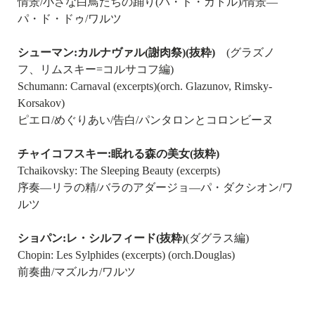
情景/小さな白鳥たちの踊り(パ・ド・カトル)/情景―
パ・ド・ドゥ/ワルツ
シューマン:カルナヴァル(謝肉祭)(抜粋)
(グラズノ
フ、リムスキー=コルサコフ編)
Schumann: Carnaval (excerpts)(orch. Glazunov, Rimsky-
Korsakov)
ピエロ/めぐりあい/告白/パンタロンとコロンビーヌ
チャイコフスキー:眠れる森の美女(抜粋)
Tchaikovsky: The Sleeping Beauty (excerpts)
序奏―リラの精/バラのアダージョ―パ・ダクシオン/ワ
ルツ
ショパン:レ・シルフィード(抜粋)
(ダグラス編)
Chopin: Les Sylphides (excerpts) (orch.Douglas)
前奏曲/マズルカ/ワルツ