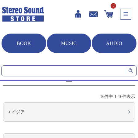
0
BOOK
MUSIC
AUDIO
HOME
音楽ソフト
アーティスト別（カナ）
エ
エ
16
件中
1
-
16
件表示
エイジア