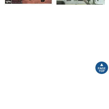
エラ・アンド・ルイ (シングル
461オーシャン・ブールヴァー
レイヤーSACD)
ド[通常盤] (シングルレイヤー
SACD)
販売価格
¥
3,850
税込
販売価格
¥
3,300
税込