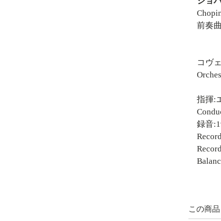
ショパ
Chopin
前奏曲
コヴ
Orches
指揮:
Conduc
録音:
Record
Record
Balanc
この商品