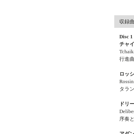
収録
Disc 1
チャイ
Tchaik
行進曲
ロッシ
Rossin
タラン
ドリー
Delibe
序奏と
アダン