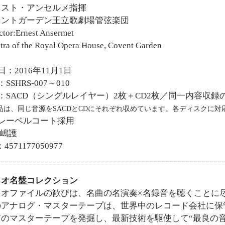
ネスト・アンセルメ指揮
ェントガーデン王立歌劇場管弦楽団
tor:Ernest Ansermet
tra of the Royal Opera House, Covent Garden
日：2016年11月1日
SSHRS-007～010
：SACD（シングルレイヤー）2枚＋CD2枚／同一内容収録
品は、同じ音源をSACDとCDにそれぞれ収めています。各ディスクに
匠レーベルコート採用
:嶋護
4571177050977
ィオ名盤コレクション
ィオファイルの歓びは、名曲の名演奏×名録音を聴くことに
のアナログ・マスターテープは、世界中のレコード会社に保
質のマスターテープを発掘し、最新技術を駆使して“最良の