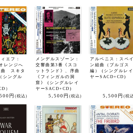
フィエフ：
メンデルスゾーン：
アルベニス：スペ
オレンジへ
交響曲第3番《スコ
ン組曲（ブルゴス
組曲 スキタ
ットランド》、序曲
編） (シングルレ
（シングル
《フィンガルの洞
ヤーSACD+CD)
ー
窟》 (シングルレイ
CD）
ヤーSACD+CD)
,500円
5,500円
5,500円
(税込)
(税込)
(税込