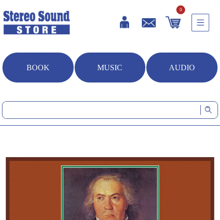
0
BOOK
MUSIC
AUDIO
HOME
音楽ソフト
ベートーヴェン：ピアノ・ソナタ全集 Vol. 1（シングルレイヤーSAC
D）