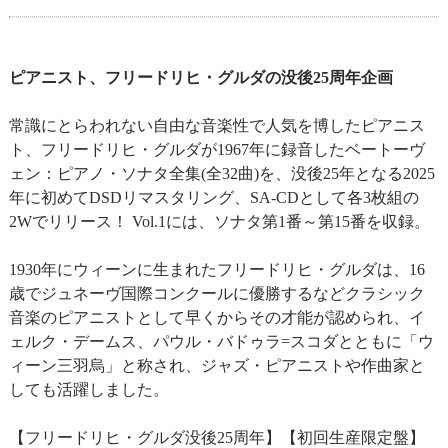
ピアニスト、フリードリヒ・グルダの没後25周年企画
常識にとらわれない自由な音楽性で人気を博したピアニス
ト、フリードリヒ・グルダが1967年に録音したベートーヴ
ェン：ピアノ・ソナタ全集(全32曲)を、没後25年となる2025
年に初めてDSDリマスタリング、SA-CDとして各3枚組の
2Wでリリース！ Vol.1には、ソナタ第1番～第15番を収録。
1930年にウィーンに生まれたフリードリヒ・グルダは、16
歳でジュネーヴ国際コンクールに優勝するなどクラシック
音楽のピアニストとして早くからその才能が認められ、イ
ェルク・デームス、パウル・バドゥラ=スコダとともに「ウ
ィーン三羽烏」と称され、ジャズ・ピアニストや作曲家と
しても活躍しました。
【フリードリヒ・グルダ没後25周年】【初回生産限定盤】