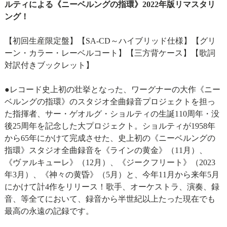
ルティによる《ニーベルングの指環》2022年版リマスタリ
ング！
【初回生産限定盤】【SA-CD～ハイブリッド仕様】【グリ
ーン・カラー・レーベルコート】【三方背ケース】【歌詞
対訳付きブックレット】
●レコード史上初の壮挙となった、ワーグナーの大作《ニー
ベルングの指環》のスタジオ全曲録音プロジェクトを担っ
た指揮者、サー・ゲオルグ・ショルティの生誕110周年・没
後25周年を記念した大プロジェクト。ショルティが1958年
から65年にかけて完成させた、史上初の《ニーベルングの
指環》スタジオ全曲録音を《ラインの黄金》（11月）、
《ヴァルキューレ》（12月）、《ジークフリート》（2023
年3月）、《神々の黄昏》（5月）と、今年11月から来年5月
にかけて計4作をリリース！歌手、オーケストラ、演奏、録
音、等全てにおいて、録音から半世紀以上たった現在でも
最高の永遠の記録です。