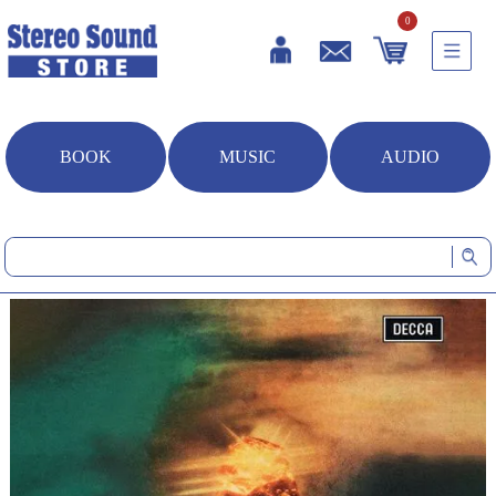
0
BOOK
MUSIC
AUDIO
HOME
音楽ソフト
ワーグナー：楽劇《ラインの黄金》[日本盤] (CD/SACDハイブリッド)