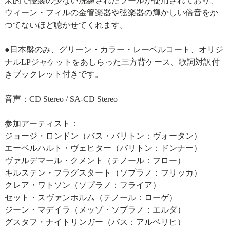
果的で侵襲の少ない洗練されたツールが使用されており、
ウィーン・フィルの金管楽器や弦楽器の輝かしい倍音をか
つてないほど聴かせてくれます。
●日本盤のみ、グリーン・カラー・レーベルコート、オリジ
ナルLPジャケットをあしらった三方背ケース、歌詞対訳付
きブックレット付きです。
音声：CD Stereo / SA-CD Stereo
参加アーティスト：
ジョージ・ロンドン（バス・バリトン：ヴォータン）
エーベルハルト・ヴェヒター（バリトン：ドンナー）
ヴァルデマール・クメント（テノール：フロー）
キルステン・フラグスタート（ソプラノ：フリッカ）
クレア・ワトソン（ソプラノ：フライア）
セット・スヴァンホルム（テノール：ローゲ）
ジーン・マデイラ（メッゾ・ソプラノ：エルダ）
グスタフ・ナイトリンガー（バス：アルベリヒ）