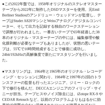
●この2022年盤では、1958年オリジナルのステレオマスター
テープから2022年に制作したDSDマスターを使用。元Emil
Berliner Studiosのアンドリュー・ウェッドマンが監督し、テ
ープはStuder A820マシンとWeissアナログ／デジタルコンバ
ーター、そして出力を記録する独自のワークステーション
で調整が行われました。一番古いテープで65年経過した38
本のオリジナル・マスターテープの中には、編集修理や酸
化膜剥離が必要なテープもありましたが、状態の悪いテー
プは、55℃で10時間焼成することで修復に成功し、
24bit/192kHzの高解像度で新たにマスタリングを行いまし
た。
●マスタリングは、1964年と1965年のオリジナル・レコーデ
ィング・セッションに関わり、1984年と1997年の2回のトラ
ンスファーの監督も行ったエンジニア、ジミー・ロックの
下で修行を積んだ、DECCAエンジニアのフィリップ・サイ
ニーが担当。テープヒスやノイズ除去には、iZotope RX-9 や
CEDAR Retouch など、以前のプログラムよりもはるかに効