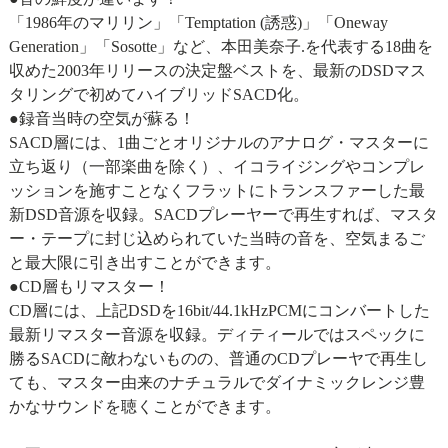
「1986年のマリリン」「Temptation (誘惑)」「Oneway
Generation」「Sosotte」など、本田美奈子.を代表する18曲を
収めた2003年リリースの決定盤ベストを、最新のDSDマス
タリングで初めてハイブリッドSACD化。
●録音当時の空気が蘇る！
SACD層には、1曲ごとオリジナルのアナログ・マスターに
立ち返り（一部楽曲を除く）、イコライジングやコンプレ
ッションを施すことなくフラットにトランスファーした最
新DSD音源を収録。SACDプレーヤーで再生すれば、マスタ
ー・テープに封じ込められていた当時の音を、空気まるご
と最大限に引き出すことができます。
●CD層もリマスター！
CD層には、上記DSDを16bit/44.1kHzPCMにコンバートした
最新リマスター音源を収録。ディティールではスペックに
勝るSACDに敵わないものの、普通のCDプレーヤで再生し
ても、マスター由来のナチュラルでダイナミックレンジ豊
かなサウンドを聴くことができます。