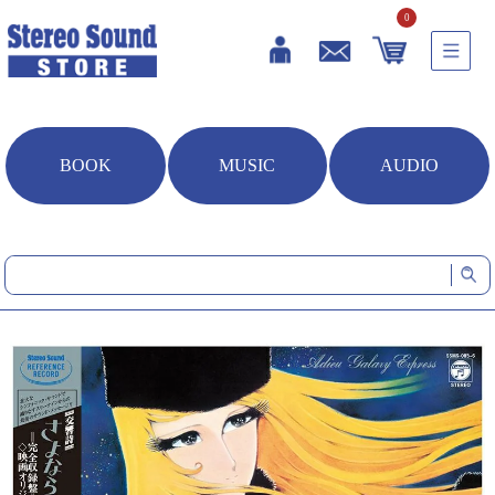
0
BOOK
MUSIC
AUDIO
HOME
音楽ソフト
交響詩 さよなら銀河鉄道999 -アンドロメダ終着駅- (CD/SACDハイブ
リッド)