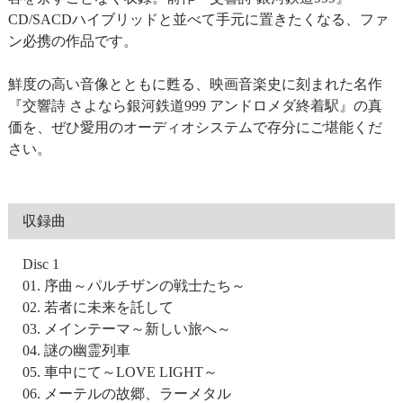
CD/SACDハイブリッドと並べて手元に置きたくなる、ファ
ン必携の作品です。
鮮度の高い音像とともに甦る、映画音楽史に刻まれた名作
『交響詩 さよなら銀河鉄道999 アンドロメダ終着駅』の真
価を、ぜひ愛用のオーディオシステムで存分にご堪能くだ
さい。
収録曲
Disc 1
01. 序曲～パルチザンの戦士たち～
02. 若者に未来を託して
03. メインテーマ～新しい旅へ～
04. 謎の幽霊列車
05. 車中にて～LOVE LIGHT～
06. メーテルの故郷、ラーメタル