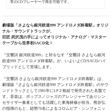
常のCDプレーヤーで再生可能です。
劇場版「さよなら銀河鉄道999 アンドロメダ終着駅」オリジ
ナル・サウンドトラックが、
巨匠 武沢茂の手によってオリジナル・アナログ・マスター
テープから世界初SACD化！
『交響詩 銀河鉄道999』と対をなす『交響詩 さよなら銀河
鉄道999 アンドロメダ終着駅』が、いよいよCD/SACDハイ
ブリッドとして登場します。
『交響詩 さよなら銀河鉄道999 アンドロメダ終着駅』は、
劇場版『さよなら銀河鉄道999 アンドロメダ終着駅』のサウ
ンドトラックとして1981年にLP２枚組で発売された名盤で
す。音楽は、ポップス／ジャズのアレンジャーでありシン
セサイザー奏者としても活躍した東海林修が担当。熊谷弘
の指揮のもと、総勢76名によるコロムビア・シンフォニッ