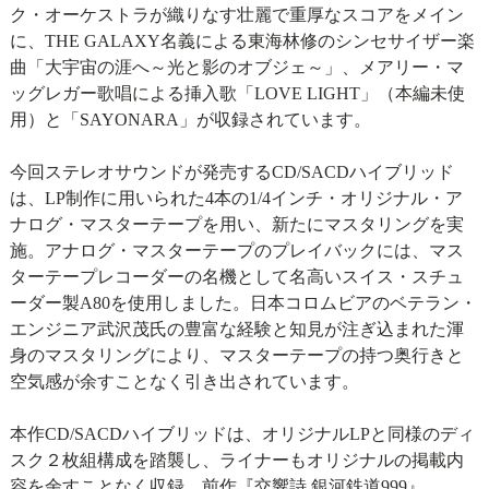
ク・オーケストラが織りなす壮麗で重厚なスコアをメイン
に、THE GALAXY名義による東海林修のシンセサイザー楽
曲「大宇宙の涯へ～光と影のオブジェ～」、メアリー・マ
ッグレガー歌唱による挿入歌「LOVE LIGHT」（本編未使
用）と「SAYONARA」が収録されています。
今回ステレオサウンドが発売するCD/SACDハイブリッド
は、LP制作に用いられた4本の1/4インチ・オリジナル・ア
ナログ・マスターテープを用い、新たにマスタリングを実
施。アナログ・マスターテープのプレイバックには、マス
ターテープレコーダーの名機として名高いスイス・スチュ
ーダー製A80を使用しました。日本コロムビアのベテラン・
エンジニア武沢茂氏の豊富な経験と知見が注ぎ込まれた渾
身のマスタリングにより、マスターテープの持つ奥行きと
空気感が余すことなく引き出されています。
本作CD/SACDハイブリッドは、オリジナルLPと同様のディ
スク２枚組構成を踏襲し、ライナーもオリジナルの掲載内
容を余すことなく収録。前作『交響詩 銀河鉄道999』