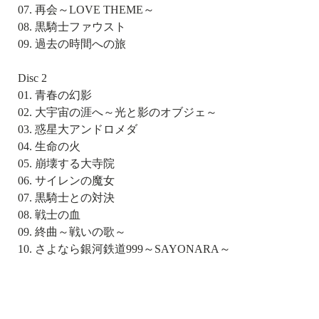
07. 再会～LOVE THEME～
08. 黒騎士ファウスト
09. 過去の時間への旅
Disc 2
01. 青春の幻影
02. 大宇宙の涯へ～光と影のオブジェ～
03. 惑星大アンドロメダ
04. 生命の火
05. 崩壊する大寺院
06. サイレンの魔女
07. 黒騎士との対決
08. 戦士の血
09. 終曲～戦いの歌～
10. さよなら銀河鉄道999～SAYONARA～