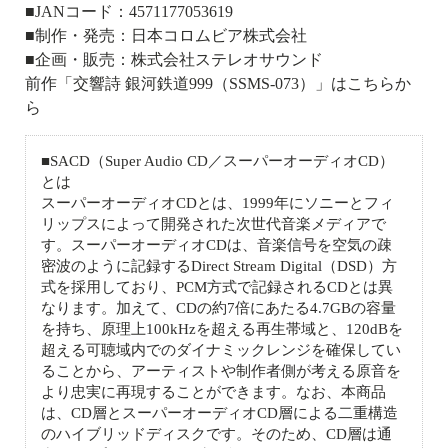
■JANコード：4571177053619
■制作・発売：日本コロムビア株式会社
■企画・販売：株式会社ステレオサウンド
前作「交響詩 銀河鉄道999（SSMS-073）」はこちらか
ら
■SACD（Super Audio CD／スーパーオーディオCD）
とは
スーパーオーディオCDとは、1999年にソニーとフィ
リップスによって開発された次世代音楽メディアで
す。スーパーオーディオCDは、音楽信号を空気の疎
密波のように記録するDirect Stream Digital（DSD）方
式を採用しており、PCM方式で記録されるCDとは異
なります。加えて、CDの約7倍にあたる4.7GBの容量
を持ち、原理上100kHzを超える再生帯域と、120dBを
超える可聴域内でのダイナミックレンジを確保してい
ることから、アーティストや制作者側が考える原音を
より忠実に再現することができます。なお、本商品
は、CD層とスーパーオーディオCD層による二重構造
のハイブリッドディスクです。そのため、CD層は通