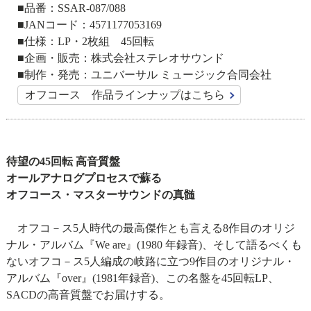
■品番：SSAR-087/088
■JANコード：4571177053169
■仕様：LP・2枚組 45回転
■企画・販売：株式会社ステレオサウンド
■制作・発売：ユニバーサル ミュージック合同会社
オフコース 作品ラインナップはこちら
待望の45回転 高音質盤
オールアナログプロセスで蘇る
オフコース・マスターサウンドの真髄
オフコ－ス5人時代の最高傑作とも言える8作目のオリジ
ナル・アルバム『We are』(1980 年録音)、そして語るべくも
ないオフコ－ス5人編成の岐路に立つ9作目のオリジナル・
アルバム『over』(1981年録音)、この名盤を45回転LP、
SACDの高音質盤でお届けする。