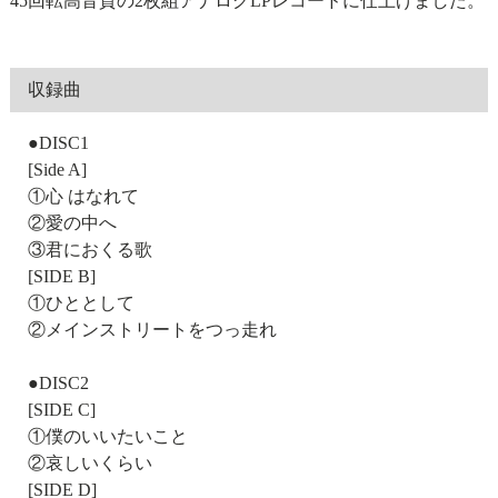
45回転高音質の2枚組アナログLPレコードに仕上げました。
収録曲
●DISC1
[Side A]
①心 はなれて
②愛の中へ
③君におくる歌
[SIDE B]
①ひととして
②メインストリートをつっ走れ
●DISC2
[SIDE C]
①僕のいいたいこと
②哀しいくらい
[SIDE D]