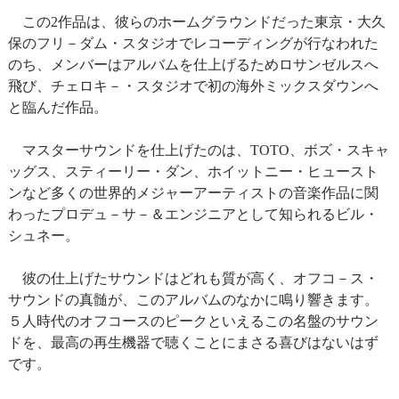
この2作品は、彼らのホームグラウンドだった東京・大久
保のフリ－ダム・スタジオでレコーディングが行なわれた
のち、メンバーはアルバムを仕上げるためロサンゼルスへ
飛び、チェロキ－・スタジオで初の海外ミックスダウンへ
と臨んだ作品。
マスターサウンドを仕上げたのは、TOTO、ボズ・スキャ
ッグス、スティーリー・ダン、ホイットニー・ヒュースト
ンなど多くの世界的メジャーアーティストの音楽作品に関
わったプロデュ－サ－＆エンジニアとして知られるビル・
シュネー。
彼の仕上げたサウンドはどれも質が高く、オフコ－ス・
サウンドの真髄が、このアルバムのなかに鳴り響きます。
５人時代のオフコースのピークといえるこの名盤のサウン
ドを、最高の再生機器で聴くことにまさる喜びはないはず
です。