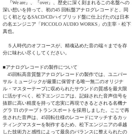
『We are』、『over』、歴史に深く刻まれるこの名盤への
深い想いを持って、初の45 回転盤アナログレコードと、同
じく初となるSACD/CDハイブリッド盤に仕上げたのは日本
の名エンジニア「PICCOLO AUDIO WORKS」の主宰・松下
真也。
５人時代のオフコースが、精魂込めた音の端々までを存
分に味わい尽くしてください。
■アナログレコードの製作について
45回転高音質盤アナログレコードの製作では、ユニバー
サル ミュージックが厳重に保管する唯一無二のオリジナ
ル・マスターテープに収められたサウンドの質感を最大限
に活かすべく、松下エンジニアは、記録された音声信号を
抜群に高い精度を持って忠実に再現できるとされる名機ナ
グラ TI のテープトランスポートを採用しました。ここで再
生された音声は、45回転仕様のレコードにマッチするカッ
ティングマスターを制作するため、松下エンジニアの卓越
した技術力と感性によって最良のバランスに整えられたの