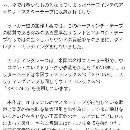
ち、今では希少なものとなってしまったハーフインチのア
ナログ・マスターテープに収録されました。
ラッカー盤の製作工程では、このハーフインチ・テープ
の特質である深みのある重厚なサウンドとアナログ・テー
プならではの生々しいサウンドの質感をそのままに、ダイ
レクト・カッティングを行ないました。
カッティングレースは、米国の名機スカーリー製で、ウ
ェスタン・エレクトリックが改造を加えた「RA1389」、カ
ッターヘッドは米国ウェストレックスの「３D IIAH」、カ
ッティングアンプも同じくウェストレックスの
「RA1574D」を使用しています。
本作は、オリジナルのマスターテープが内包している歌
声と楽器の持ち味を最大限引き出す為に、デジタル機材を
いっさい介在させない正真正銘のオールアナログプロセス
によって製作。さらに音溝にはたっぷり余裕を持たせた、