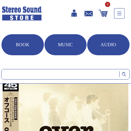
0
BOOK
MUSIC
AUDIO
HOME
音楽ソフト
over (LP)