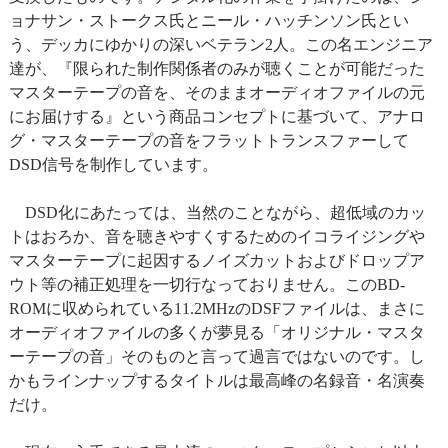
ョナサン・ストークス氏とニール・ハッチンソン氏とい
う、デッカにゆかりの深いベテラン2人。この名エンジニア
達が、『限られた制作関係者のみが聴くことが可能だった
マスターテープの音を、そのままオーディオファイルの元
にお届けする』という商品コンセプトに基づいて、アナロ
グ・マスターテープの音をフラットトランスファーして
DSD信号を制作しています。
DSD化にあたっては、当然のことながら、超低域のカッ
トはおろか、音を聴きやすくするためのイコライジングや
マスターテープに起因するノイズカットおよびドロップア
ウト等の補正処理を一切行なっておりません。このBD-
ROMに収められている11.2MHzのDSFファイルは、まさに
オーディオファイルの多くが夢見る「オリジナル・マスタ
ーテープの音」そのものと言って過言ではないのです。し
かもラインナップするタイトルは最高峰の名録音・名演奏
だけ。