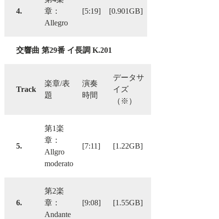
4.
章：
[5:19]
[0.901GB]
Allegro
交響曲 第29番 イ長調 K.201
データサ
楽章/表
演奏
Track
イズ
題
時間
（※）
第1楽
章：
5.
[7:11]
[1.22GB]
Allgro
moderato
第2楽
6.
章：
[9:08]
[1.55GB]
Andante