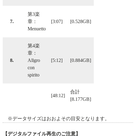
第3楽
7.
章：
[3:07]
[0.528GB]
Menuetto
第4楽
章：
8.
Allgro
[5:12]
[0.884GB]
con
spirito
合計
[48:12]
[8.177GB]
※データサイズはおおよその目安となります。
【デジタルファイル再生のご注意】