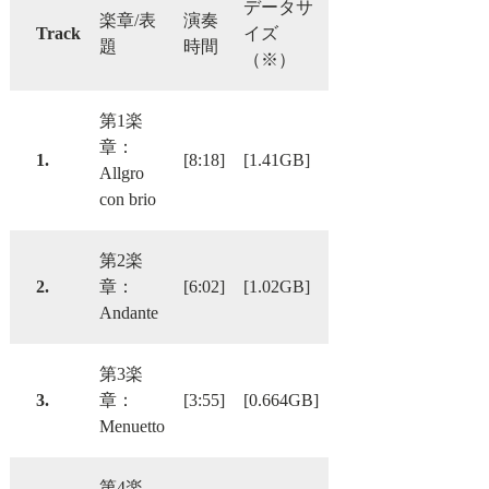
データサ
楽章/表
演奏
Track
イズ
題
時間
（※）
第1楽
章：
1.
[8:18]
[1.41GB]
Allgro
con brio
第2楽
2.
章：
[6:02]
[1.02GB]
Andante
第3楽
3.
章：
[3:55]
[0.664GB]
Menuetto
第4楽