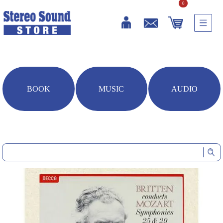
0
BOOK
MUSIC
AUDIO
HOME
音楽ソフト
モーツァルト：交響曲第25番＆第29番(DSD収録BD-ROM)