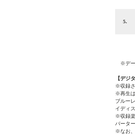
5.
※デー
【デジ
※収録さ
※再生は
ブルーレ
イディ
※収録
バータ
※なお