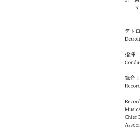
5. Son
デト
Detroi
指揮
Conduc
録音：1
Record
Record
Musica
Chief 
Associ