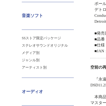
ポー
デト
Conduc
音楽ソフト
Detroi
■発売
SSストア限定パッケージ
■品番：
■仕様
ステレオサウンドオリジナル
■JAN：
メディア別
ジャンル別
空前の
アーティスト別
『永遠
DSD1
オーディオ
本商品は
マスター