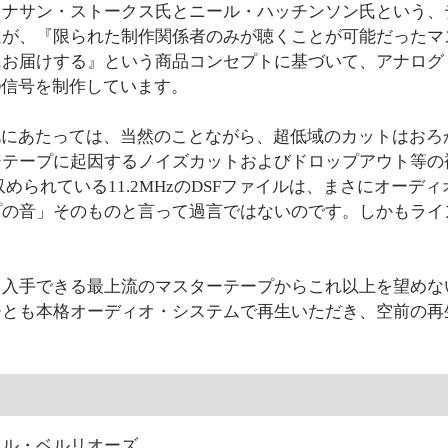
ョナサン・ストークス氏とニール・ハッチンソン氏という、
達が、『限られた制作関係者のみが聴くことが可能だったマ
にお届けする』という商品コンセプトに基づいて、アナログ
D信号を制作しています。
化にあたっては、当然のことながら、超低域のカットはおろ
ーテープに起因するノイズカットおよびドロップアウト等の補
収められている11.2MHzのDSFファイルは、まさにオー
プの音」そのものと言って過言ではないのです。しかもライ
手できる最上流のマスターテープからこれ以上を望めない最高
ひとも本格オーディオ・システムで再生いただき、空前の再
曲
トル・ベルリオーズ