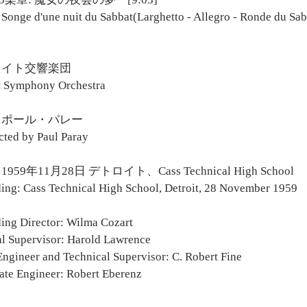
ge d'une nuit du Sabbat(Larghetto - Allegro - Ronde du Sa
ロイト交響楽団
t Symphony Orchestra
：ポール・パレー
ted by Paul Paray
959年11月28日 デトロイト、Cass Technical High School
ing: Cass Technical High School, Detroit, 28 November 1959
ing Director: Wilma Cozart
l Supervisor: Harold Lawrence
Engineer and Technical Supervisor: C. Robert Fine
ate Engineer: Robert Eberenz