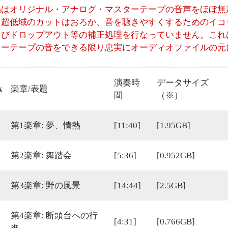
品はオリジナル・アナログ・マスターテープの音声をほぼ無
、超低域のカットはおろか、音を聴きやすくするためのイコ
よびドロップアウト等の補正処理を行なっていません。これ
ターテープの音をできる限り忠実にオーディオファイルの元
演奏時
データサイズ
k
楽章/表題
間
（※）
第1楽章: 夢、情熱
[11:40]
[1.95GB]
第2楽章: 舞踏会
[5:36]
[0.952GB]
第3楽章: 野の風景
[14:44]
[2.5GB]
第4楽章: 断頭台への行
[4:31]
[0.766GB]