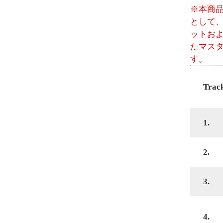
※本商
として
ットお
たマス
す。
Trac
1.
2.
3.
4.