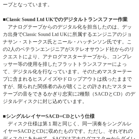
ープとなっています。
■Classic Sound Ltd UKでのデジタルトランスファー作業
アナログテープからのデジタル化を担当したのは、デッ
カ出身でClassic Sound Ltd UKに所属するエンジニアのジョ
ナサン・ストークス氏とニール・ハッチンソン氏です。こ
の2人のベテランエンジニアがステレオサウンド社からのリ
クエストにより、アナログマスターテープから、コンプレ
ッサー等の使用を排したフラットトランスファーによっ
て、デジタル化を行なっています。そのためマスターテー
プに含まれるヒスノイズやドロップアウトは残ったままで
すが、限られた関係者のみが聴くことの許されたマスター
テープの音をできるかぎり忠実に2種類（SACDとCD）のデ
ジタルディスクに封じ込めています。
■シングルレイヤーSACD+CDという仕様
ディスク仕様は第１期と同じく、同一演奏をシングルレ
イヤーSACDとCDに収めたものです。ただし、それぞれの
ディスクにあわせて、SACDはアナログマスターからダイレ