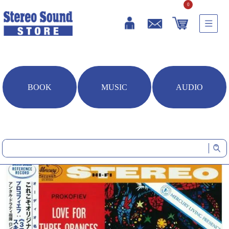
0
BOOK
MUSIC
AUDIO
HOME
音楽ソフト
プロコフィエフ：≪3つのオレンジへの恋≫組曲 スキタイ組曲 （シ
ングルレイヤーSACD+CD）