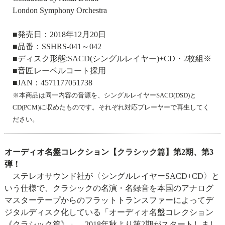
London Symphony Orchestra
■発売日：2018年12月20日
■品番：SSHRS-041～042
■ディスク形態:SACD(シングルレイヤー)+CD・2枚組※
■音匠レーベルコート採用
■JAN：4571177051738
※本商品は同一内容の音源を、シングルレイヤーSACD(DSD)と
CD(PCM)に収めたものです。それぞれ対応プレーヤーで再生してく
ださい。
オーディオ名盤コレクション【クラシック篇】第2期、第3
弾！
ステレオサウンド社が〈シングルレイヤーSACD+CD〉と
いう仕様で、クラシックの名演・名録音を本国のアナログ
マスターテープからのフラットトランスファーによってデ
ジタルディスク化している「オーディオ名盤コレクション
《クラシック篇》」。2018年秋より第2期がスタートしまし