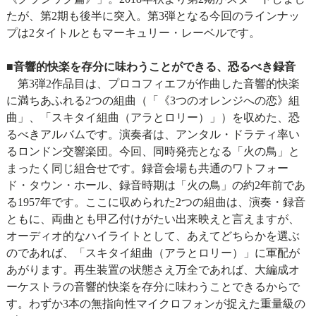
たが、第2期も後半に突入。第3弾となる今回のラインナッ
プは2タイトルともマーキュリー・レーベルです。
■音響的快楽を存分に味わうことができる、恐るべき録音
第3弾2作品目は、プロコフィエフが作曲した音響的快楽
に満ちあふれる2つの組曲（「《3つのオレンジへの恋》組
曲」、「スキタイ組曲（アラとロリー）」）を収めた、恐
るべきアルバムです。演奏者は、アンタル・ドラティ率い
るロンドン交響楽団。今回、同時発売となる「火の鳥」と
まったく同じ組合せです。録音会場も共通のワトフォー
ド・タウン・ホール、録音時期は「火の鳥」の約2年前であ
る1957年です。ここに収められた2つの組曲は、演奏・録音
ともに、両曲とも甲乙付けがたい出来映えと言えますが、
オーディオ的なハイライトとして、あえてどちらかを選ぶ
のであれば、「スキタイ組曲（アラとロリー）」に軍配が
あがります。再生装置の状態さえ万全であれば、大編成オ
ーケストラの音響的快楽を存分に味わうことできるからで
す。わずか3本の無指向性マイクロフォンが捉えた重量級の