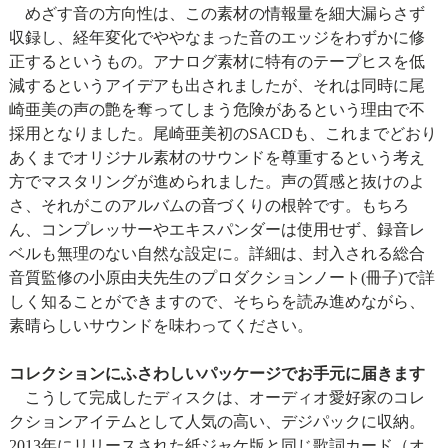
めざす音の方向性は、この素材の情報量を細大漏らさず
収録し、経年変化でややなまった音のエッジをわずかに修
正するというもの。アナログ素材に特有のテープヒスを低
減するというアイデアも出されましたが、それは同時に尾
崎亜美の声の艶を奪ってしまう危険があるという理由で不
採用となりました。尾崎亜美初のSACDも、これまでどおり
あくまでオリジナル素材のサウンドを尊重するという考え
方でマスタリングが進められました。声の質感と抜けのよ
さ、それがこのアルバムの音づくりの根幹です。もちろ
ん、コンプレッサーやエキスパンダーは使用せず、録音レ
ベルも無理のない自然な設定に。詳細は、封入される総合
音質監修の小原由夫先生のプロダクションノート(冊子)で詳
しく知ることができますので、そちらを読み進めながら、
素晴らしいサウンドを味わってください。
コレクションにふさわしいパッケージでお手元に届きます
こうして完成したディスクは、オーディオ愛好家のコレ
クションアイテムとして人気の高い、デジパックに収納。
2013年にリリースされた紙ジャケ版と同じ歌詞カード（オ