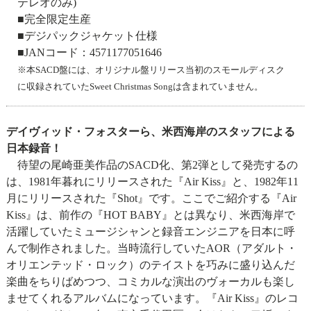
テレオのみ)
■完全限定生産
■デジパックジャケット仕様
■JANコード：4571177051646
※本SACD盤には、オリジナル盤リリース当初のスモールディスク
に収録されていたSweet Christmas Songは含まれていません。
デイヴィッド・フォスターら、米西海岸のスタッフによる
日本録音！
待望の尾崎亜美作品のSACD化、第2弾として発売するの
は、1981年暮れにリリースされた『Air Kiss』と、1982年11
月にリリースされた『Shot』です。ここでご紹介する『Air
Kiss』は、前作の『HOT BABY』とは異なり、米西海岸で
活躍していたミュージシャンと録音エンジニアを日本に呼
んで制作されました。当時流行していたAOR（アダルト・
オリエンテッド・ロック）のテイストを巧みに盛り込んだ
楽曲をちりばめつつ、コミカルな演出のヴォーカルも楽し
ませてくれるアルバムになっています。『Air Kiss』のレコ