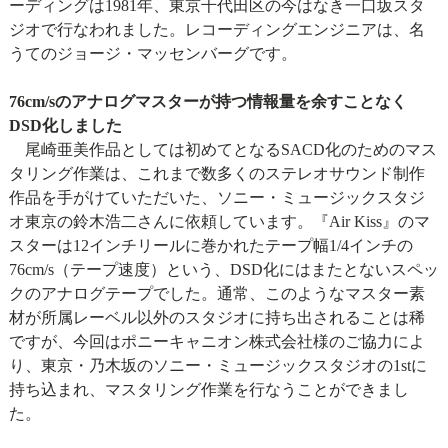
ーディングは1981年、東京千代田区の今はなき一口坂スタ
ジオで行なわれました。レコーディングエンジニアは、名
うてのジョージ・マッセンバーグです。
76cm/sのアナログマスターが持つ情報量を余すことなく
DSD化しました
尾崎亜美作品としては初めてとなるSACD化のためのマス
タリング作業は、これまで数多くのステレオサウンド制作
作品を手がけていただいた、ソニー・ミュージックスタジ
オ東京の鈴木浩二さんに依頼しています。『Air Kiss』のマ
スターは12インチリールに巻かれたテープ幅1/4インチの
76cm/s（テープ速度）という、DSD化にはまたとないスペッ
クのアナログテープでした。通常、このようなマスター素
材が所属レーベル以外のスタジオに持ち出されることは稀
ですが、今回はポニーキャニオン株式会社様のご協力によ
り、東京・乃木坂のソニー・ミュージックスタジオの1stに
持ち込まれ、マスタリング作業を行なうことができまし
た。