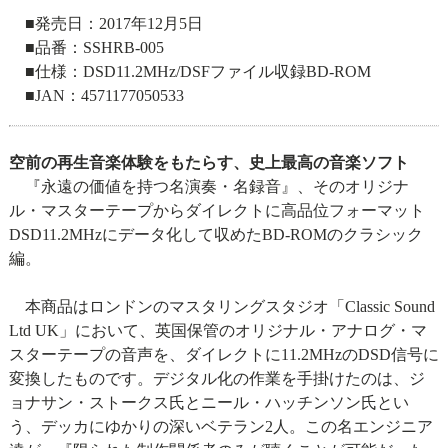
■発売日：2017年12月5日
■品番：SSHRB-005
■仕様：DSD11.2MHz/DSFファイル収録BD-ROM
■JAN：4571177050533
空前の再生音楽体験をもたらす、史上最高の音楽ソフト
『永遠の価値を持つ名演奏・名録音』、そのオリジナ
ル・マスターテープからダイレクトに高品位フォーマット
DSD11.2MHzにデータ化して収めたBD-ROMのクラシック
編。
本商品はロンドンのマスタリングスタジオ「Classic Sound
Ltd UK」において、英国保管のオリジナル・アナログ・マ
スターテープの音声を、ダイレクトに11.2MHzのDSD信号に
変換したものです。デジタル化の作業を手掛けたのは、ジ
ョナサン・ストークス氏とニール・ハッチンソン氏とい
う、デッカにゆかりの深いベテラン2人。この名エンジニア