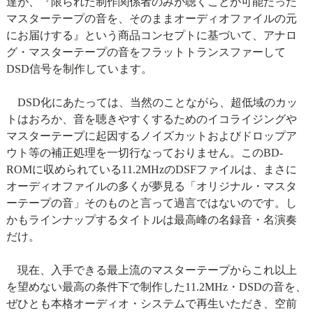
達が、『限られた制作関係者のみが聴くことが可能だった
マスターテープの音を、そのままオーディオファイルの元
にお届けする』という商品コンセプトに基づいて、アナロ
グ・マスターテープの音をフラットトランスファーして
DSD信号を制作しています。
DSD化にあたっては、当然のことながら、超低域のカッ
トはおろか、音を聴きやすくするためのイコライジングや
マスターテープに起因するノイズカットおよびドロップア
ウト等の補正処理を一切行なっておりません。このBD-
ROMに収められている11.2MHzのDSFファイルは、まさに
オーディオファイルの多くが夢見る「オリジナル・マスタ
ーテープの音」そのものと言って過言ではないのです。し
かもラインナップするタイトルは最高峰の名録音・名演奏
だけ。
現在、入手できる最上流のマスターテープからこれ以上
を望めない最高の条件下で制作した11.2MHz・DSDの音を、
ぜひとも本格オーディオ・システムで再生いただき、空前