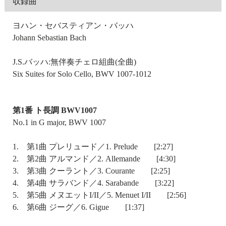
収録曲
ヨハン・セバスティアン・バッハ
Johann Sebastian Bach
J.S.バッハ:無伴奏チェロ組曲(全曲)
Six Suites for Solo Cello, BWV 1007-1012
第1番 ト長調 BWV1007
No.1 in G major, BWV 1007
1. 第1曲 プレリュード／1. Prelude [2:27]
2. 第2曲 アルマンド／2. Allemande [4:30]
3. 第3曲 クーラント／3. Courante [2:25]
4. 第4曲 サラバンド／4. Sarabande [3:22]
5. 第5曲 メヌエットI/II／5. Menuet I/II [2:56]
6. 第6曲 ジーグ／6. Gigue [1:37]