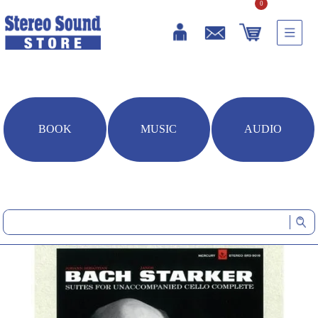
0
BOOK
MUSIC
AUDIO
HOME
音楽ソフト
J.S.バッハ：無伴奏チェロ組曲 (全曲) (DSD収録BD-ROM)