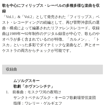
歌を中心にフィリップス・レーベルの多種多様な楽曲を収
録
「Vol.1」&「Vol.2」として発売された「フィリップス」ベ
スト・レコーディングの続編として、再び菅野沖彦氏の選
曲・構成によって編纂されたリファレンスレコード。収録
曲は1989年〜92年制作のデジタル録音が中心で、歌ものや
オペラが多く含まれているのが特徴。「カルメン」、「ト
スカ」といった多彩でダイナミックな楽曲など、声とオー
ケストラの両方からチェックが可能です。
収録曲
ムソルグスキー
歌劇「ホヴァンシチナ」
1. 前奏曲：モスクワ河の夜明け
サンクトペテルブルク・キーロフ歌劇場管弦楽団
指揮：ワレリー・ゲルギエフ