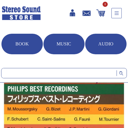
0
BOOK
MUSIC
AUDIO
HOME
音楽ソフト
Stereo Sound REFERENCE RECORD Vol.8 (CD)