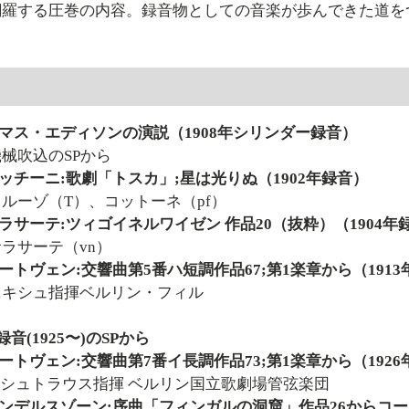
網羅する圧巻の内容。録音物としての音楽が歩んできた道を
曲
マス・エディソンの演説（1908年シリンダー録音）
吹込のSPから
ッチーニ:歌劇「トスカ」;星は光りぬ（1902年録音）
ーゾ（T）、コットーネ（pf）
ラサーテ:ツィゴイネルワイゼン 作品20（抜粋）（1904年
サーテ（vn）
ートヴェン:交響曲第5番ハ短調作品67;第1楽章から（1913
シュ指揮ベルリン・フィル
録音(1925〜)のSPから
ートヴェン:交響曲第7番イ長調作品73;第1楽章から（192
シュトラウス指揮 ベルリン国立歌劇場管弦楽団
ンデルスゾーン:序曲「フィンガルの洞窟」作品26からコーダ