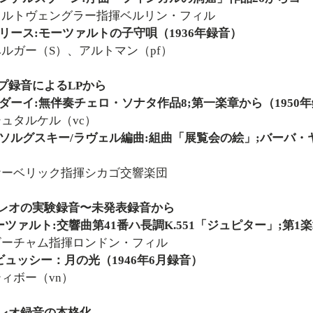
トヴェングラー指揮ベルリン・フィル
リース:モーツァルトの子守唄（1936年録音）
ガー（S）、アルトマン（pf）
プ録音によるLPから
ダーイ:無伴奏チェロ・ソナタ作品8;第一楽章から（1950
タルケル（vc）
ソルグスキー/ラヴェル編曲:組曲「展覧会の絵」;バーバ・ヤ
ベリック指揮シカゴ交響楽団
テレオの実験録音〜未発表録音から
ーツァルト:交響曲第41番ハ長調K.551「ジュピター」;第1楽
チャム指揮ロンドン・フィル
ビュッシー：月の光（1946年6月録音）
ボー（vn）
テレオ録音の本格化