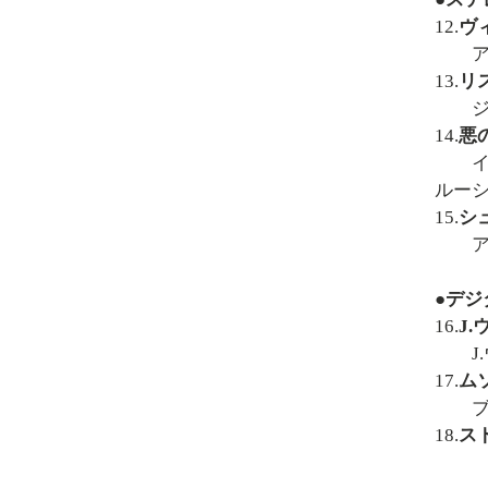
12.
ヴ
アー
13.
リ
ジャ
14.
悪
イヴ
ルー
15.
シ
アー
●デジ
16.
J
J.
17.
ム
ブレ
18.
ス