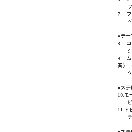
フル
7.
フ
ベル
●テー
8.
コ
シュ
9.
ム
音）
ケー
●ス
10.
モ
ビー
11.
ド
ティ
●ス