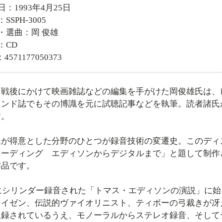
日：1993年4月25日
SSPH-3005
・選曲：岡 俊雄
：CD
4571177050373
ら戦後にかけて映画雑誌などの編集を手がけた岡俊雄氏は、
ウンド誌でもその博識を元に試聴記事などを執筆。読者諸氏
す。
氏が得意とした分野のひとつが録音技術の変遷史。このディ
コーディング エディソンからデジタルまで」と題して制作
作品です。
年にシリンダー録音された「トマス・エディソンの演説」に
ワイゼン、伝説的ヴァイオリニスト、ティボーの弓裁きが冴
収録されているうえ、モノーラルからステレオ録音、そして