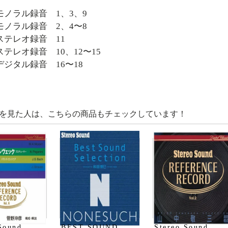
 モノラル録音 1、3、9
 モノラル録音 2、4〜8
 ステレオ録音 11
 ステレオ録音 10、12〜15
 デジタル録音 16〜18
を見た人は、こちらの商品もチェックしています！
Sound
BEST SOUND
Stereo Sound