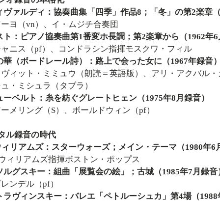
ィヴァルディ：協奏曲集「四季」作品8；「冬」の第2楽章（1
ヨ（vn）、イ・ムジチ合奏団
スト：ピアノ協奏曲第1番変ホ長調；第2楽章から（1962年
ニス（pf）、コンドラシン指揮モスクワ・フィル
の華（ボードレール詩）：路上で会った女に（1967年録音
ィット・ミミュウ（朗読＝英語版）、アリ・アクバル・カ
シュ・ミシュラ（タブラ）
ューベルト：糸を紡ぐグレートヒェン（1975年8月録音）
メリング（S）、ボールドウィン（pf）
タル録音の時代
.ウィリアムズ：スターウォーズ；メイン・テーマ（1980年6
ウィリアムズ指揮ボストン・ポップス
ソルグスキー：組曲「展覧会の絵」；古城（1985年7月録音
ンデル（pf）
トラヴィンスキー：バレエ「ペトルーシュカ」第4場（1988