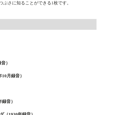
つぶさに知ることができる1枚です。
録音）
年10月録音）
6年録音）
（1930年録音）