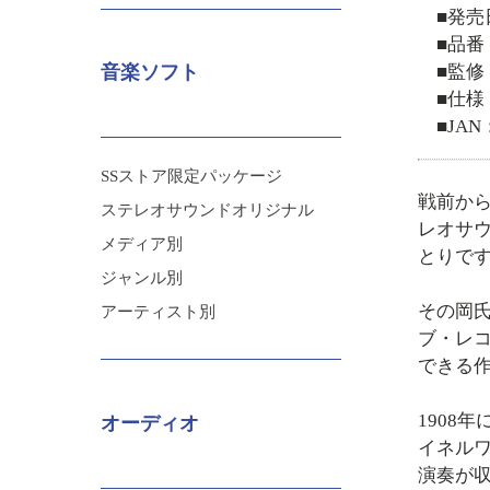
■発売
■品番：
■監修
音楽ソフト
■仕様
■JAN：
SSストア限定パッケージ
戦前か
ステレオサウンドオリジナル
レオサ
メディア別
とりで
ジャンル別
その岡
アーティスト別
ブ・レ
できる
1908
オーディオ
イネル
演奏が