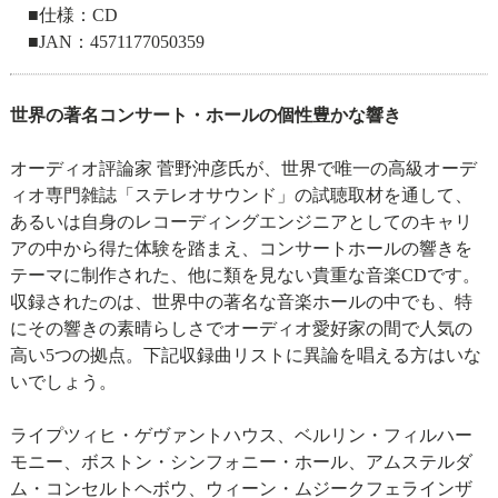
■仕様：CD
■JAN：4571177050359
世界の著名コンサート・ホールの個性豊かな響き
オーディオ評論家 菅野沖彦氏が、世界で唯一の高級オーデ
ィオ専門雑誌「ステレオサウンド」の試聴取材を通して、
あるいは自身のレコーディングエンジニアとしてのキャリ
アの中から得た体験を踏まえ、コンサートホールの響きを
テーマに制作された、他に類を見ない貴重な音楽CDです。
収録されたのは、世界中の著名な音楽ホールの中でも、特
にその響きの素晴らしさでオーディオ愛好家の間で人気の
高い5つの拠点。下記収録曲リストに異論を唱える方はいな
いでしょう。
ライプツィヒ・ゲヴァントハウス、ベルリン・フィルハー
モニー、ボストン・シンフォニー・ホール、アムステルダ
ム・コンセルトヘボウ、ウィーン・ムジークフェラインザ