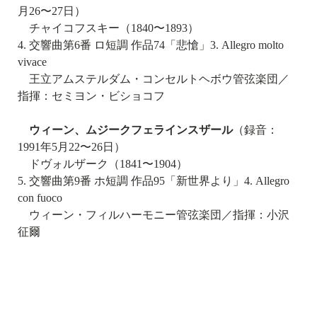
月26〜27日）
チャイコフスキー（1840〜1893）
4. 交響曲第6番 ロ短調 作品74「悲愴」3. Allegro molto
vivace
王立アムステルダム・コンセルトヘボウ管弦楽団／
指揮：セミヨン・ビショコフ
ウィーン、ムジークフェラインスザール
（録音：
1991年5月22〜26日）
ドヴォルザーク（1841〜1904）
5. 交響曲第9番 ホ短調 作品95「新世界より」4. Allegro
con fuoco
ウィーン・フィルハーモニー管弦楽団／指揮：小沢
征爾