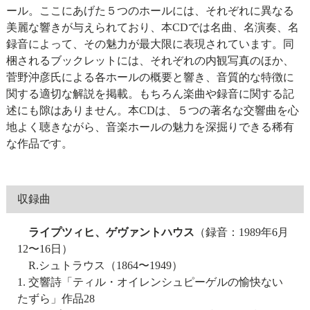
ール。ここにあげた５つのホールには、それぞれに異なる
美麗な響きが与えられており、本CDでは名曲、名演奏、名
録音によって、その魅力が最大限に表現されています。同
梱されるブックレットには、それぞれの内観写真のほか、
菅野沖彦氏による各ホールの概要と響き、音質的な特徴に
関する適切な解説を掲載。もちろん楽曲や録音に関する記
述にも隙はありません。本CDは、５つの著名な交響曲を心
地よく聴きながら、音楽ホールの魅力を深掘りできる稀有
な作品です。
収録曲
ライプツィヒ、ゲヴァントハウス
（録音：1989年6月
12〜16日）
R.シュトラウス（1864〜1949）
1. 交響詩「ティル・オイレンシュピーゲルの愉快ない
たずら」作品28