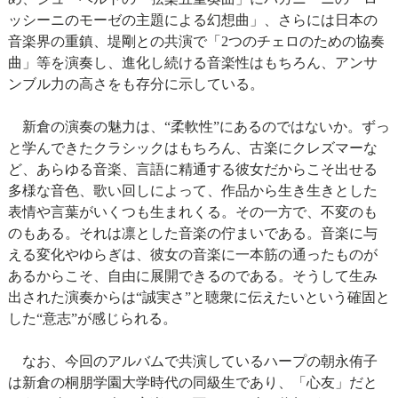
ッシーニのモーゼの主題による幻想曲」、さらには日本の
音楽界の重鎮、堤剛との共演で「2つのチェロのための協奏
曲」等を演奏し、進化し続ける音楽性はもちろん、アンサ
ンブル力の高さをも存分に示している。
新倉の演奏の魅力は、“柔軟性”にあるのではないか。ずっ
と学んできたクラシックはもちろん、古楽にクレズマーな
ど、あらゆる音楽、言語に精通する彼女だからこそ出せる
多様な音色、歌い回しによって、作品から生き生きとした
表情や言葉がいくつも生まれくる。その一方で、不変のも
のもある。それは凛とした音楽の佇まいである。音楽に与
える変化やゆらぎは、彼女の音楽に一本筋の通ったものが
あるからこそ、自由に展開できるのである。そうして生み
出された演奏からは“誠実さ”と聴衆に伝えたいという確固と
した“意志”が感じられる。
なお、今回のアルバムで共演しているハープの朝永侑子
は新倉の桐朋学園大学時代の同級生であり、「心友」だと