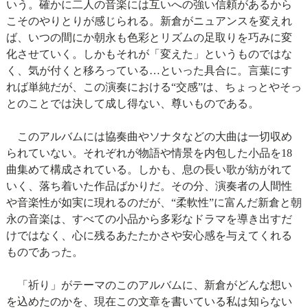
いう。確かに二人の音楽には互いへの強い信頼があるから
こそのやりとりが感じられる。新倉がニュアンスを変えれ
ば、いつの間にか朝永も色彩とリズムの足取りを巧みに変
化させていく。しかもそれが「変えた」というものではな
く、気が付くと移ろっている…といった具合に。言葉にす
れば単純だが、この演奏における“交感”は、ちょっとやそっ
とのことでは決して成し得ない、尊いものである。
このアルバムには協奏曲やソナタなどの大曲は一切収め
られていない。それぞれが物語や情景を内包した小品を18
曲集めて構成されている。しかも、息の長い歌が紡がれて
いく、落ち着いた作品ばかりだ。その分、演奏者の人間性
や音楽性が如実に現れるのだが、“柔軟性”に富んだ新倉と朝
永の音楽は、すべての小品から多彩なドラマを導き出すだ
けではなく、心に残るあたたかさや安心感を与えてくれる
ものであった。
「祈り」がテーマのこのアルバムに、新倉がどんな想い
を込めたのかを、現在この文章を書いている私は知らない