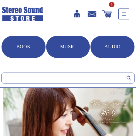
0
BOOK
MUSIC
AUDIO
HOME
音楽ソフト
祈り～チェロとハープ珠玉の名曲集 (CD/SACDハイブリッド)