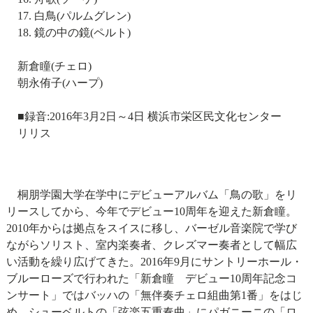
17. 白鳥(パルムグレン)
18. 鏡の中の鏡(ペルト)
新倉瞳(チェロ)
朝永侑子(ハープ)
■録音:2016年3月2日～4日 横浜市栄区民文化センター
リリス
桐朋学園大学在学中にデビューアルバム「鳥の歌」をリ
リースしてから、今年でデビュー10周年を迎えた新倉瞳。
2010年からは拠点をスイスに移し、バーゼル音楽院で学び
ながらソリスト、室内楽奏者、クレズマー奏者として幅広
い活動を繰り広げてきた。2016年9月にサントリーホール・
ブルーローズで行われた「新倉瞳 デビュー10周年記念コ
ンサート」ではバッハの「無伴奏チェロ組曲第1番」をはじ
め、シューベルトの「弦楽五重奏曲」にパガニーニの「ロ