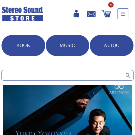
0
BOOK
MUSIC
AUDIO
HOME
音楽ソフト
雨だれのプレリュード～ショパン名曲集 (CD/SACDハイブリッド)