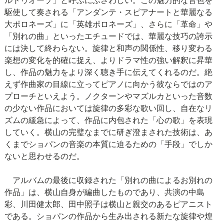
ルトゥオーゾ」と呼ぶにふさわしい。この魅力的な音色を
駆使して奏される「アンダンテ・スピアナートと華麗なる
大ポロネーズ」に「英雄ポロネーズ」、さらに「革命」や
「別れの曲」といったエチュードでは、華麗な技巧の誇示
には決して終わらない。旋律と和声の関係性、移り変わる
楽想の変化を的確に捉え、よりドラマ性の強い解釈に昇華
し、作品の魅力をより深く聴き手に伝えてくれるのだ。絶
えず作曲家の目線に立ってピアノに向かう彼ならではのア
プローチといえよう。ノクターンやマズルカといった音数
の少ない作品においては旋律の多彩な歌い回し、自在なリ
ズムの緩急によって、作品に内包された「心の歌」を表現
していく。横山の完璧なまでに研ぎ澄まされた技術は、あ
くまでショパンの音楽の本質に迫るための「手段」でしか
ないと思わせるのだ。
アルバムの最後に収録された「別れの曲によるお別れの
作品」は、横山自身が編曲したものであり、共演の中島
彩、川田健太郎、田中照子は横山と親交のあるピアニスト
である。ショパンの作品から生み出される新たな旋律や煌