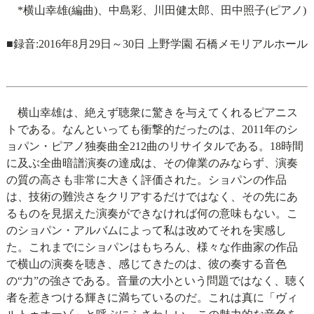
*横山幸雄(編曲)、中島彩、川田健太郎、田中照子(ピアノ)
■録音:2016年8月29日～30日 上野学園 石橋メモリアルホール
横山幸雄は、絶えず聴衆に驚きを与えてくれるピアニス
トである。なんといっても衝撃的だったのは、2011年のシ
ョパン・ピアノ独奏曲全212曲のリサイタルである。18時間
に及ぶ全曲暗譜演奏の達成は、その偉業のみならず、演奏
の質の高さも非常に大きく評価された。ショパンの作品
は、技術の難渋さをクリアするだけではなく、その先にあ
るものを見据えた演奏ができなければ何の意味もない。こ
のショパン・アルバムによって私は改めてそれを実感し
た。これまでにショパンはもちろん、様々な作曲家の作品
で横山の演奏を聴き、感じてきたのは、彼の奏する音色
の“力”の強さである。音量の大小という問題ではなく、聴く
者を惹きつける輝きに満ちているのだ。これは真に「ヴィ