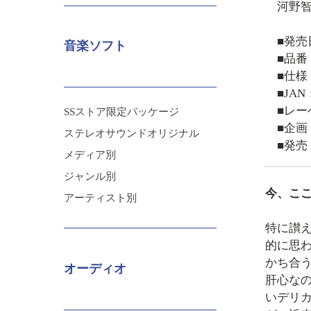
河野
■発売
音楽ソフト
■品番：
■仕様
■JAN：
■レ
SSストア限定パッケージ
■企
ステレオサウンドオリジナル
■発
メディア別
ジャンル別
今、ここ
アーティスト別
特に讃
的に思
かち合
オーディオ
肝心な
いデリ