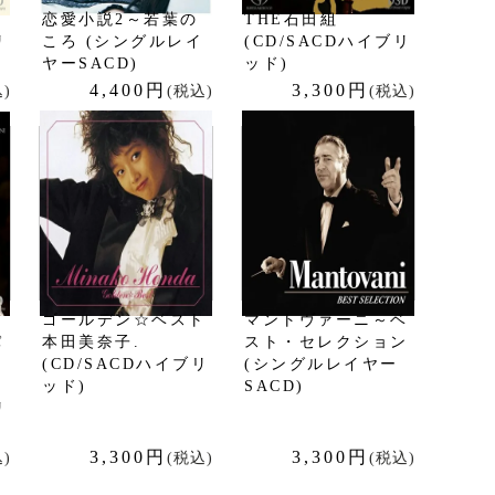
恋愛小説2～若葉の
THE石田組
リ
ころ (シングルレイ
(CD/SACDハイブリ
ヤーSACD)
ッド)
4,400円
3,300円
)
(税込)
(税込)
ア
ゴールデン☆ベスト
マントヴァーニ～ベ
パ
本田美奈子.
スト・セレクション
よ
(CD/SACDハイブリ
(シングルレイヤー
ッド)
SACD)
リ
3,300円
3,300円
)
(税込)
(税込)