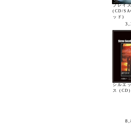
プレイ
(CD/
ッド)
3
シルエ
ス (CD)
8