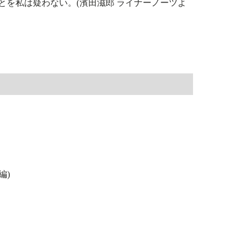
を私は疑わない。(濱田滋郎 ライナーノーツよ
編)