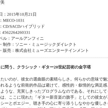
智美
日：2015年10月21日
MECO-1031
：CD/SACDハイブリッド
4562264260331
ーベル：アールアンフィニ
画・制作：ソニー・ミュージックダイレクト
売・販売：株式会社ミューズエンターテインメント
に問う、クラシック・ギター20世紀芸術の金字塔
えたいのが、彼女の選曲眼の素晴らしさ。何らかの意味で魅
われるような前衛的作品は避けて、感性的・叙情的な満足感
うような、充実しきったプログラムなのである。それにして
のは、ここに現れた「ギター新音楽の旗手」としての彼女が
カシーとポエジー、聴き手の心に寄り添うしなやかな優しさ