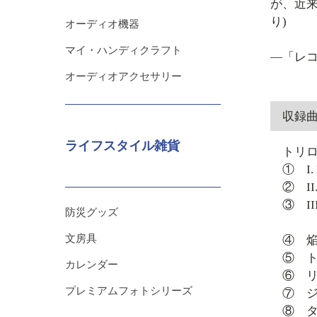
が、近
り)
オーディオ機器
マイ・ハンディクラフト
―「レコ
オーディオアクセサリー
収録
ライフスタイル雑貨
トリロ
① I. 
② II.
③ III.
防災グッズ
文房具
④ 焔
⑤ ト
カレンダー
⑥ リ
プレミアムフォトシリーズ
⑦ ジ
⑧ タ