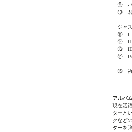
⑨ バ
⑩ 君
ジャズ
⑪ I. 
⑫ II.
⑬ III
⑭ IV.
⑮ 
アルバ
現在活
ターと
クなど
ターを