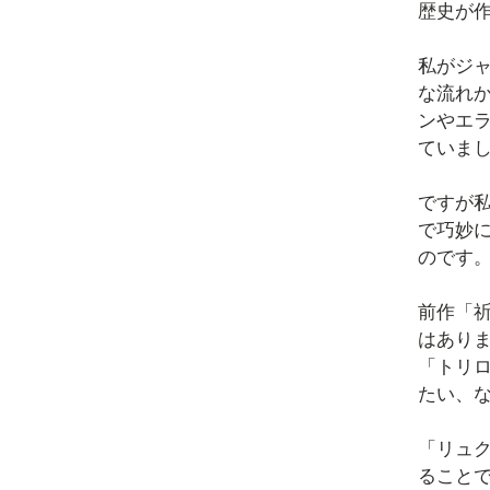
歴史が
私がジ
な流れ
ンやエ
ていま
ですが
で巧妙
のです
前作「祈
はあり
「トリ
たい、
「リュク
ること