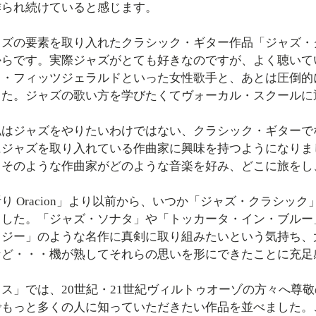
作られ続けていると感じます。
ャズの要素を取り入れたクラシック・ギター作品「ジャズ・
からです。実際ジャズがとても好きなのですが、よく聴いて
ラ・フィッツジェラルドといった女性歌手と、あとは圧倒的
した。ジャズの歌い方を学びたくてヴォーカル・スクールに
私はジャズをやりたいわけではない、クラシック・ギターで
にジャズを取り入れている作曲家に興味を持つようになりま
。そのような作曲家がどのような音楽を好み、どこに旅をし
り Oracion」より以前から、いつか「ジャズ・クラシ
ました。「ジャズ・ソナタ」や「トッカータ・イン・ブルー
ロジー」のような名作に真剣に取り組みたいという気持ち、
など・・・機が熟してそれらの思いを形にできたことに充足
ス」では、20世紀・21世紀ヴィルトゥオーゾの方々へ尊
でもっと多くの人に知っていただきたい作品を並べました。