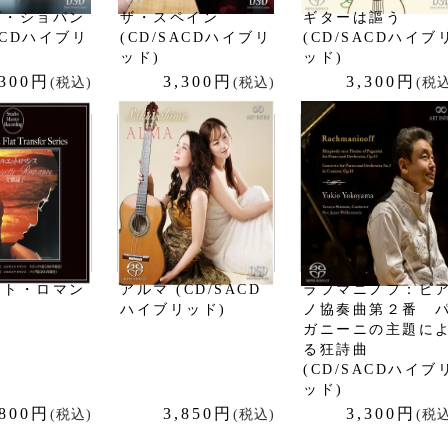
ズ・ショパン
ザ・スペイン
ギターは謳う
SACDハイブリ
(CD/SACDハイブリ
(CD/SACDハイブ
ッド)
ッド)
,300円
3,300円
3,300円
(税込)
(税込)
(税込
ット・ロマン
アルマ (CD/SACD
ラフマニノフ：ピ
ハイブリッド)
ノ協奏曲第２番 
ガニーニの主題に
る狂詩曲
(CD/SACDハイブ
ッド)
,800円
3,850円
3,300円
(税込)
(税込)
(税込