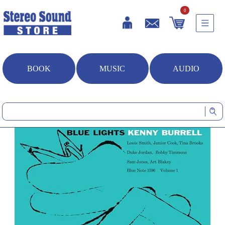
0
BOOK
MUSIC
AUDIO
HOME
音楽ソフト
Blue Lights, Volume 1 (LP)