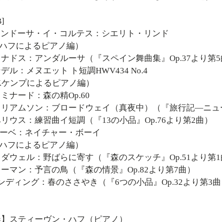
B]
Q.メンドーサ・イ・コルテス：シエリト・リンド
.ハフによるピアノ編）
グラナドス：アンダルーサ（『スペイン舞曲集』Op.37より第
ヘンデル：メヌエット ト短調HWV434 No.4
.ケンプによるピアノ編）
シャミナード：森の精Op.60
ウィリアムソン：ブロードウェイ（真夜中）（『旅行記―ニュ
シベリウス：練習曲イ短調（『13の小品』Op.76より第2曲）
E.アーベ：ネイチャー・ボーイ
.ハフによるピアノ編）
マクダウェル：野ばらに寄す（『森のスケッチ』Op.51より第
シューマン：予言の鳥（『森の情景』Op.82より第7曲）
 シンディング：春のささやき（『6つの小品』Op.32より第3
奏】スティーヴン・ハフ（ピアノ）