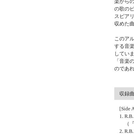
楽から
の歌の
スピアリ
収めた
このア
する音
してい
「音楽
のであ
収録
[Side 
1. 
（『メ
2. 