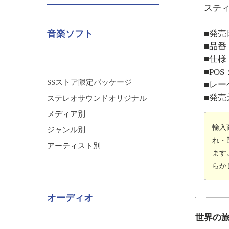
ステ
■発売
音楽ソフト
■品番：
■仕様
■POS：
SSストア限定パッケージ
■レーベ
■発売
ステレオサウンドオリジナル
メディア別
輸入
ジャンル別
れ・
アーティスト別
ます
らか
オーディオ
世界の