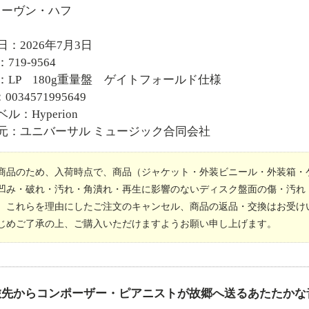
ィーヴン・ハフ
日：2026年7月3日
719-9564
：LP 180g重量盤 ゲイトフォールド仕様
0034571995649
ル：Hyperion
元：ユニバーサル ミュージック合同会社
商品のため、入荷時点で、商品（ジャケット・外装ビニール・外装箱・
凹み・破れ・汚れ・角潰れ・再生に影響のないディスク盤面の傷・汚れ
。これらを理由にしたご注文のキャンセル、商品の返品・交換はお受け
じめご了承の上、ご購入いただけますようお願い申し上げます。
旅先からコンポーザー・ピアニストが故郷へ送るあたたかな