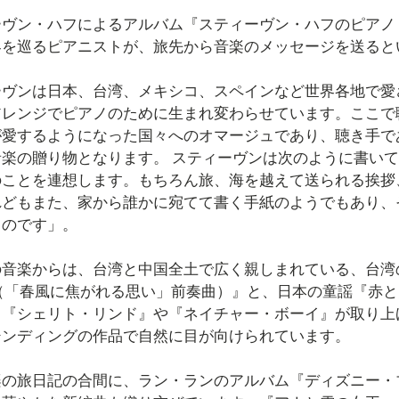
ーヴン・ハフによるアルバム『スティーヴン・ハフのピアノ
界を巡るピアニストが、旅先から音楽のメッセージを送ると
ーヴンは日本、台湾、メキシコ、スペインなど世界各地で愛
アレンジでピアノのために生まれ変わらせています。ここで
が愛するようになった国々へのオマージュであり、聴き手で
楽の贈り物となります。 スティーヴンは次のように書いて
のことを連想します。もちろん旅、海を越えて送られる挨拶
れどもまた、家から誰かに宛てて書く手紙のようでもあり、
るのです」。
音楽からは、台湾と中国全土で広く親しまれている、台湾の作曲家
ude（「春風に焦がれる思い」前奏曲）』と、日本の童謡『
て『シェリト・リンド』や『ネイチャー・ボーイ』が取り上
シンディングの作品で自然に目が向けられています。
楽の旅日記の合間に、ラン・ランのアルバム『ディズニー・