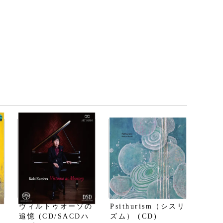
ヴィルトゥオーゾの
Psithurism（シスリ
追憶 (CD/SACDハ
ズム） (CD)