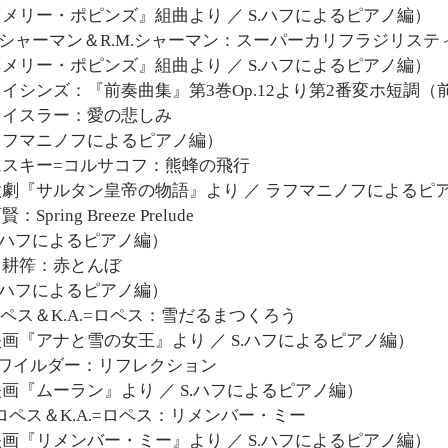
リー・ポピンズ』組曲より ／ S.ハフによるピアノ編）
R.B.シャーマン＆R.M.シャーマン：スーパーカリフラジリ
リー・ポピンズ』組曲より ／ S.ハフによるピアノ編）
チェイシンズ：『前奏曲集』第3巻Op.12より第2番変ホ短調（
クライスラー：愛の悲しみ
フマニノフによるピアノ編）
リムスキー=コルサコフ：熊蜂の飛行
劇『サルタン皇帝の物語』より ／ ラフマニノフによるピ
賢：Spring Breeze Prelude
.ハフによるピアノ編）
山田耕筰：赤とんぼ
.ハフによるピアノ編）
R.ロペス＆K.A.=ロペス：雪だるまつくろう
『アナと雪の女王』より ／ S.ハフによるピアノ編）
 M.ワイルダー：リフレクション
『ムーラン』より ／ S.ハフによるピアノ編）
 R.ロペス＆K.A.=ロペス：リメンバー・ミー
『リメンバー・ミー』より ／ S.ハフによるピアノ編）