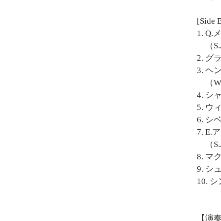
[Side 
1. 
（S
2. 
3. 
（W
4. 
5. 
6. 
7. 
（S
8. 
9. 
10.
【演