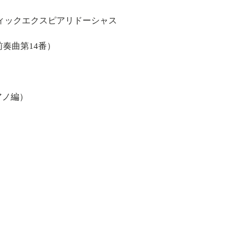
スティックエクスピアリドーシャス
前奏曲第14番）
アノ編）