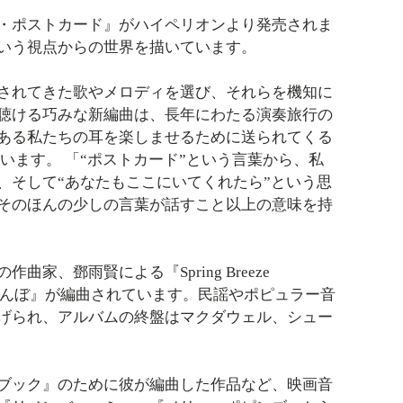
・ポストカード』がハイペリオンより発売されま
いう視点からの世界を描いています。
されてきた歌やメロディを選び、それらを機知に
聴ける巧みな新編曲は、長年にわたる演奏旅行の
ある私たちの耳を楽しませるために送られてくる
います。 「“ポストカード”という言葉から、私
、そして“あなたもここにいてくれたら”という思
そのほんの少しの言葉が話すこと以上の意味を持
、鄧雨賢による『Spring Breeze
赤とんぼ』が編曲されています。民謡やポピュラー音
げられ、アルバムの終盤はマクダウェル、シュー
ブック』のために彼が編曲した作品など、映画音