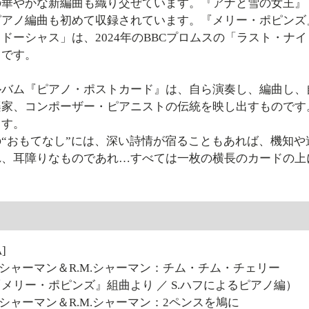
の華やかな新編曲も織り交ぜています。『アナと雪の女王』
ピアノ編曲も初めて収録されています。『メリー・ポピンズ
ドーシャス」は、2024年のBBCプロムスの「ラスト・
曲です。
ルバム『ピアノ・ポストカード』は、自ら演奏し、編曲し、
楽家、コンポーザー・ピアニストの伝統を映し出すものです
ます。
の“おもてなし”には、深い詩情が宿ることもあれば、機知
れ、耳障りなものであれ…すべては一枚の横長のカードの上
曲
A]
R.B.シャーマン＆R.M.シャーマン：チム・チム・チェリー
リー・ポピンズ』組曲より ／ S.ハフによるピアノ編）
R.B.シャーマン＆R.M.シャーマン：2ペンスを鳩に