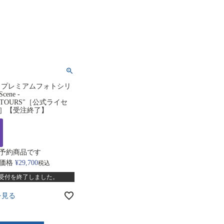
 プレミアムフォトシリ
ene -
E:TOURS"［公式ライセ
］【受注終了】
予約商品です
価格
¥
29,700
税込
受付を終了しました。
を見る