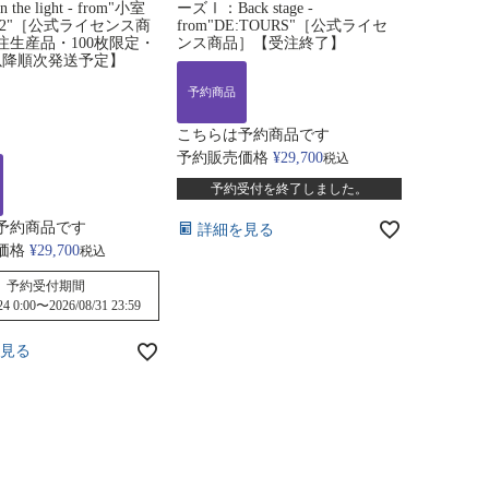
he light - from"小室
ーズⅠ：Back stage -
音2"［公式ライセンス商
from"DE:TOURS"［公式ライセ
注生産品・100枚限定・
ンス商品］【受注終了】
日以降順次発送予定】
予約商品
こちらは予約商品です
予約販売価格
¥
29,700
税込
予約受付を終了しました。
予約商品です
詳細を見る
価格
¥
29,700
税込
予約受付期間
24 0:00
〜
2026/08/31 23:59
見る