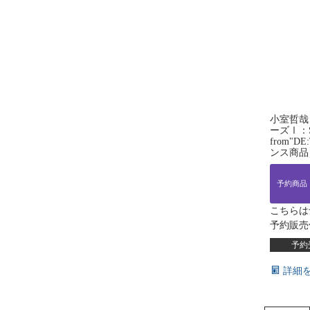
小室哲哉
ーズⅠ：Sc
from"D
ンス商品
予約商品
こちらは
予約販売
予約
詳細