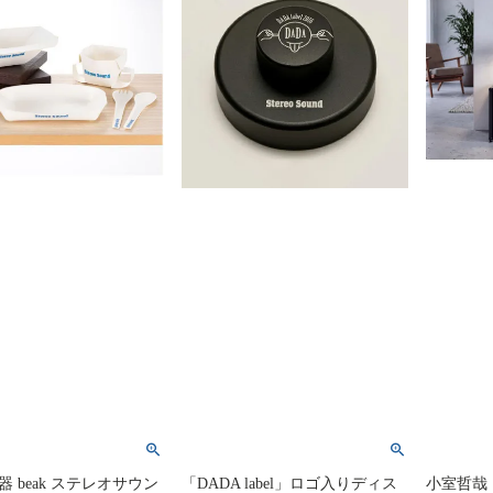
 beak ステレオサウン
「DADA label」ロゴ入りディス
小室哲哉