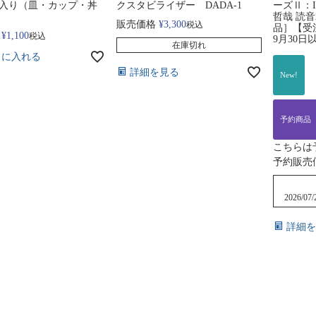
入り（皿・カップ・丼
クスタビライザー DADA-1
ーズⅡ：In t
哲哉 読
販売価格
¥
3,300
税込
品］【受
¥
1,100
税込
9月30
在庫切れ
トに入れる
詳細を見る
New!
予約商品
こちらは
予約販売
2026/07/
詳細を