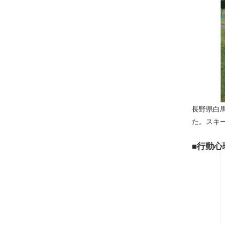
長野県白
た。スキ
■
行動心