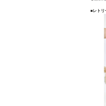
■
レトリ