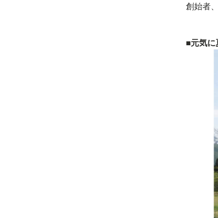
創始者
■
元気に