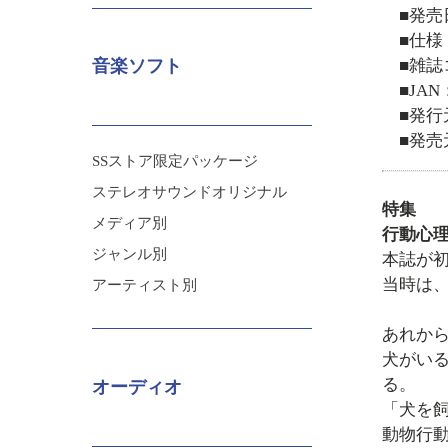
■発売
■仕様
■雑誌コ
音楽ソフト
■JAN：
■発行
■発
SSストア限定パッケージ
ステレオサウンドオリジナル
特集
メディア別
行動心理
ジャンル別
本誌が初
当時は
アーティスト別
あれか
犬がい
る。
オーディオ
「犬を
動物行