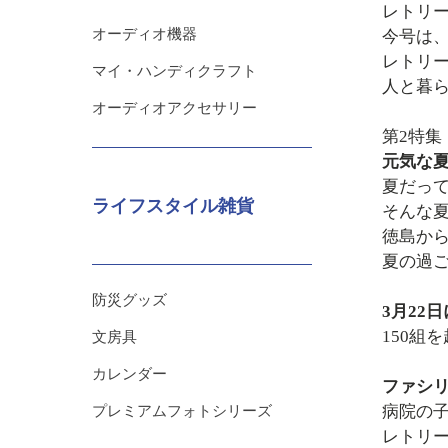
レトリ
オーディオ機器
今号は
レトリ
マイ・ハンディクラフト
人と暮
オーディオアクセサリー
第2特集
元気な
夏だっ
ライフスタイル雑貨
そんな
徳島か
夏の過
防災グッズ
3月22日
150
文房具
カレンダー
ファシ
病院の
プレミアムフォトシリーズ
レトリ