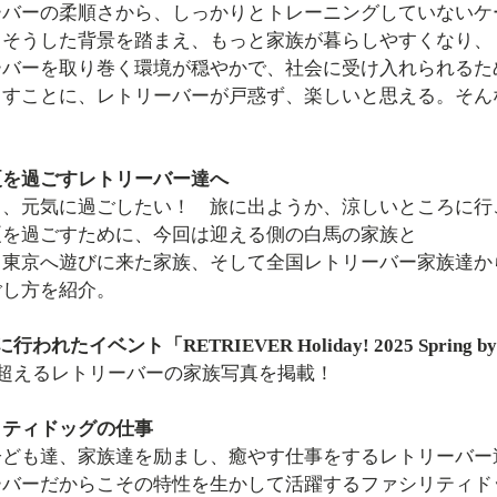
ーバーの柔順さから、しっかりとトレーニングしていないケ
、そうした背景を踏まえ、もっと家族が暮らしやすくなり、
ーバーを取り巻く環境が穏やかで、社会に受け入れられるた
らすことに、レトリーバーが戸惑ず、楽しいと思える。そん
夏を過ごすレトリーバー達へ
て、元気に過ごしたい！ 旅に出ようか、涼しいところに行
夏を過ごすために、今回は迎える側の白馬の家族と
ら東京へ遊びに来た家族、そして全国レトリーバー家族達か
ごし方を紹介。
に行われたイベント「RETRIEVER Holiday! 2025 Spring
組を超えるレトリーバーの家族写真を掲載！
リティドッグの仕事
子ども達、家族達を励まし、癒やす仕事をするレトリーバー
ーバーだからこその特性を生かして活躍するファシリティド