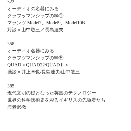
322
オーディオの名器にみる
クラフッマンシップの粋①
マランツ Model7、Model9、Model10B
対談＝山中敬三／長島達夫
358
オーディオ名器にみる
クラフツマンシップの粋⑤
QUAD＜QUAD22/QUADⅡ＞
鼎談＝井上卓也/長島達夫/山中敬三
385
現代文明の礎となった英国のテクノロジー
世界の科学技術史を彩るイギリスの先駆者たち
海老沢徹