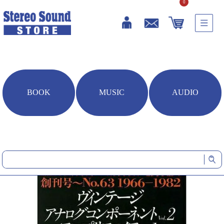
0
BOOK
MUSIC
AUDIO
HOME
雑誌・書籍
【オンデマンド（POD）版】 ヴィンテージ アナログコンポーネント
Vol.2／アンプリファイアーVol.1