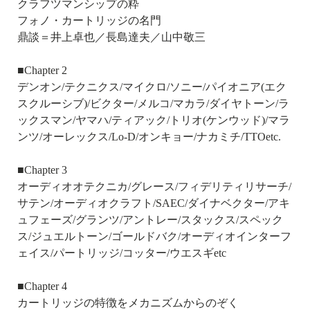
クラフツマンシップの粋
フォノ・カートリッジの名門
鼎談＝井上卓也／長島達夫／山中敬三
■Chapter 2
デンオン/テクニクス/マイクロ/ソニー/パイオニア(エク
スクルーシブ)/ビクター/メルコ/マカラ/ダイヤトーン/ラ
ックスマン/ヤマハ/ティアック/トリオ(ケンウッド)/マラ
ンツ/オーレックス/Lo-D/オンキョー/ナカミチ/TTOetc.
■Chapter 3
オーディオオテクニカ/グレース/フィデリティリサーチ/
サテン/オーディオクラフト/SAEC/ダイナベクター/アキ
ュフェーズ/グランツ/アントレー/スタックス/スペック
ス/ジュエルトーン/ゴールドバク/オーディオインターフ
ェイス/パートリッジ/コッター/ウエスギetc
■Chapter 4
カートリッジの特徴をメカニズムからのぞく