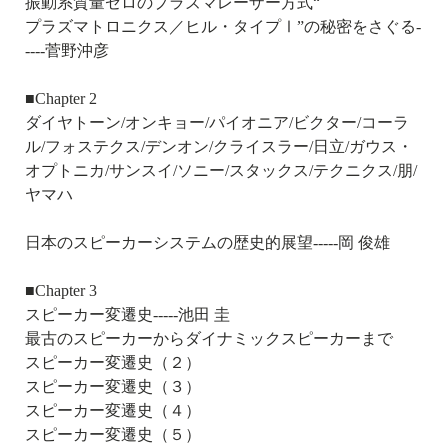
振動系質量ゼロのプラズマレーザー方式“
プラズマトロニクス／ヒル・タイプⅠ”の秘密をさぐる-
----菅野沖彦
■Chapter 2
ダイヤトーン/オンキョー/パイオニア/ビクター/コーラ
ル/フォステクス/デンオン/クライスラー/日立/ガウス・
オプトニカ/サンスイ/ソニー/スタックス/テクニクス/朋/
ヤマハ
日本のスピーカーシステムの歴史的展望-----岡 俊雄
■Chapter 3
スピーカー変遷史-----池田 圭
最古のスピーカーからダイナミックスピーカーまで
スピーカー変遷史（２）
スピーカー変遷史（３）
スピーカー変遷史（４）
スピーカー変遷史（５）