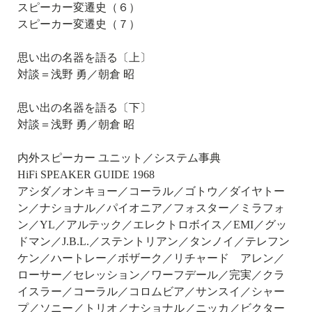
スピーカー変遷史（６）
スピーカー変遷史（７）
思い出の名器を語る〔上〕
対談＝浅野 勇／朝倉 昭
思い出の名器を語る〔下〕
対談＝浅野 勇／朝倉 昭
内外スピーカー ユニット／システム事典
HiFi SPEAKER GUIDE 1968
アシダ／オンキョー／コーラル／ゴトウ／ダイヤトー
ン／ナショナル／パイオニア／フォスター／ミラフォ
ン／YL／アルテック／エレクトロボイス／EMI／グッ
ドマン／J.B.L.／ステントリアン／タンノイ／テレフン
ケン／ハートレー／ボザーク／リチャード アレン／
ローサー／セレッション／ワーフデール／完実／クラ
イスラー／コーラル／コロムビア／サンスイ／シャー
プ／ソニー／トリオ／ナショナル／ニッカ／ビクター