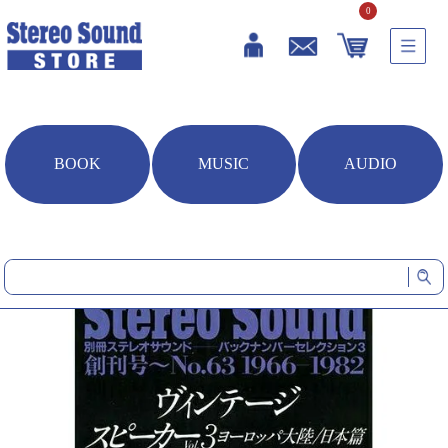
0
BOOK
MUSIC
AUDIO
HOME
雑誌・書籍
【オンデマンド（POD）版】 ヴィンテージスピーカーVol.3 ヨーロッ
パ大陸・日本篇 アナログコンポーネントVol.1