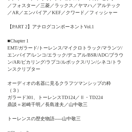
／フォスター／三菱／ラックス／ヤマハ／アルテック
／AR／エンパイア／KEF／クワード／フィッシャー
【PART 2】アナログコンポーネントVol.1
■Chapter 1
EMT/ガラード/トーレンス/マイクロトラック/マランツ/
エンパイア/レンコ/エラック/デュアル/BSR/ADC/ブラウ
ン/AR/ピカリング/ラプコ/ルボックス/リン/シネコ/トラ
ンスクリプター
オーディオの名器に見るクラフツマンシップの粋
（３）
ガラード301、トーレンスTD124／Ⅱ・TD224
鼎談＝岩崎千明／長島達夫／山中敬三
トーレンスの歴史物語-----山中敬三