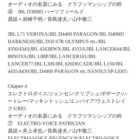
オーディオの名器にみる クラフッマンシップの粋
④ JBL D30085 ハーツフィールド
鼎談＝岩崎千明／長島達夫／山中敬三
JBL L71 VERONA/JBL D4400 PARAGON/JBL D40001
HARKNESS/JBL D50 S7R OLYMPUS etc./JBL
4350/4343/JBL 4343BWX/JBL 4333A/JBL LANCER44/JBL
88NOVA/JBL L88P/JBL LANCER101/JBL
LANCER77/JBL L300/JBL 626DECADE/JBL L150/JBL
4435/4430/JBL D4400 PARAGON etc./SANSUI SP-LE8T/
Chapter 4
エレクトロボイス/ジェンセン/クリプシュ/ボザーク/ハ
ートレー/マッキントッシュ/エンパイア/ウェストレイ
ク/UREI
オーディオの名器にみる クラフツマンシップの粋
⑦ ELECTRO-VOICE PATRICIAN
鼎談＝井上卓也／長島達夫／山中敬三
ELECTRO-VOICE REGENCYⅢ/ELECTRO-VOICE