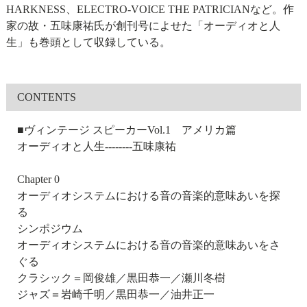
HARKNESS、ELECTRO-VOICE THE PATRICIANなど。作
家の故・五味康祐氏が創刊号によせた「オーディオと人
生」も巻頭として収録している。
CONTENTS
■ヴィンテージ スピーカーVol.1 アメリカ篇
オーディオと人生--------五味康祐
Chapter 0
オーディオシステムにおける音の音楽的意味あいを探
る
シンポジウム
オーディオシステムにおける音の音楽的意味あいをさ
ぐる
クラシック＝岡俊雄／黒田恭一／瀬川冬樹
ジャズ＝岩崎千明／黒田恭一／油井正一