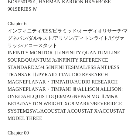
BOSE501/901, HARMAN KARDON HK50/BOSE
901SERIES Ⅳ
Chapter 6
インフィニティ/ESS/ピラミッド/オーディオリサーチ/マ
グネパン/ダルキスト/アリソン/ディトンライト/ビヴァ
リッジ/アコースタット
INFINITY MONITOR Ⅱ/INFINITY QUANTUM LINE
SOURE/QUANTUM Jr./INFINITY REFERENCE
STANDARD2.5/4.5/INFINI TESIMAL/ESS ANT1/ESS
TRANSAR Ⅱ/PYRAID T1/AUDIO RESEARCH
MAGNEPLANAR・TIMPAI1U/AUDIO RESEARCH
MAGNEPLANAR・TIMPANI Ⅲ/ALLISON ALLISON:
ONE/DAHLQUIST DQ10/MAGNEPAN MG Ⅱ/M&K
BE1A/DAYTON WRIGHT XG8 MARK3/BEVERIDGE
SYSTEM2SW1/ACOUSTAT ACOUSTAT X/ACOUSTAT
MODEL THREE
Chapter 00