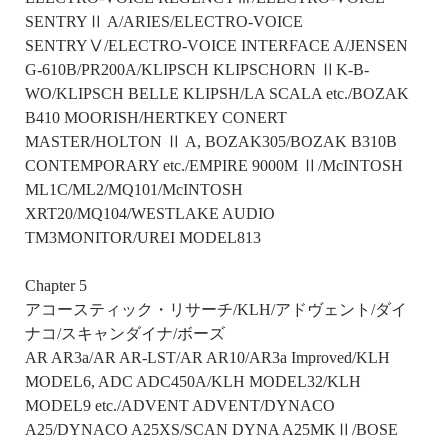
SENTRYⅡ A/ARIES/ELECTRO-VOICE
SENTRYⅤ/ELECTRO-VOICE INTERFACE A/JENSEN
G-610B/PR200A/KLIPSCH KLIPSCHORN ⅡK-B-
WO/KLIPSCH BELLE KLIPSH/LA SCALA etc./BOZAK
B410 MOORISH/HERTKEY CONERT
MASTER/HOLTON Ⅱ A, BOZAK305/BOZAK B310B
CONTEMPORARY etc./EMPIRE 9000M Ⅱ/McINTOSH
ML1C/ML2/MQ101/McINTOSH
XRT20/MQ104/WESTLAKE AUDIO
TM3MONITOR/UREI MODEL813
Chapter 5
アコースティック・リサーチ/KLH/アドヴェント/ダイ
ナコ/スキャンダイナ/ボーズ
AR AR3a/AR AR-LST/AR AR10/AR3a Improved/KLH
MODEL6, ADC ADC450A/KLH MODEL32/KLH
MODEL9 etc./ADVENT ADVENT/DYNACO
A25/DYNACO A25XS/SCAN DYNA A25MKⅡ/BOSE