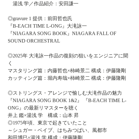
湯浅 学／作品紹介：安田謙一
◎gravure 1 提供：前田哲也氏
『B-EACH TIME L-ONG』大滝詠一
『NIAGARA SONG BOOK』NIAGARA FALL OF
SOUND ORCHESTRAL
◎2025年 大滝詠一作品の復刻の狙いをエンジニアに聞
く
マスタリング篇：内藤哲也×柿崎景二 構成：伊藤隆剛
カッティング篇：堀内寿哉×柿崎景二 構成：伊藤隆剛
◎ストリングス・アレンジで愉しむ大滝作品の魅力
『NIAGARA SONG BOOK 1&2』 『B-EACH TIME L-
ONG』の最新リマスターを聴く
井上 鑑×湯浅 学 構成：山本 昇
◎1975年頃、東京で起きていたこと
～シュガー・ベイブ、はちみつぱい、風都市
和田博巳×湯浅 学 構成：伊藤隆剛