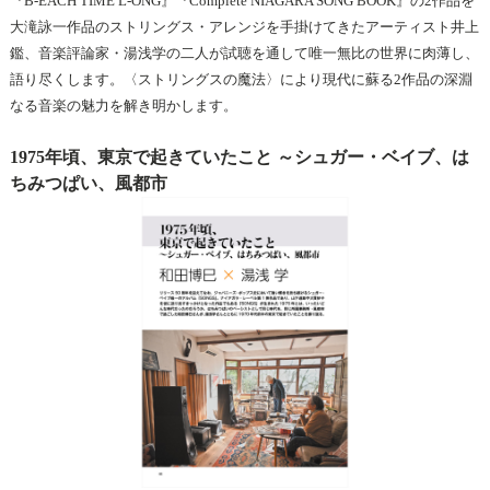
『B-EACH TIME L-ONG』『Complete NIAGARA SONG BOOK』の2作品を
大滝詠一作品のストリングス・アレンジを手掛けてきたアーティスト井上
鑑、音楽評論家・湯浅学の二人が試聴を通して唯一無比の世界に肉薄し、
語り尽くします。〈ストリングスの魔法〉により現代に蘇る2作品の深淵
なる音楽の魅力を解き明かします。
1975年頃、東京で起きていたこと ～シュガー・ベイブ、は
ちみつぱい、風都市