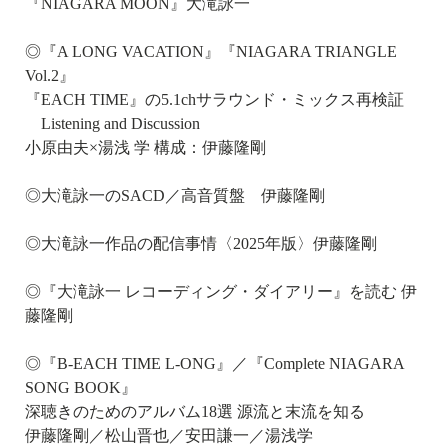
『NIAGARA MOON』大滝詠一
◎『A LONG VACATION』『NIAGARA TRIANGLE
Vol.2』
『EACH TIME』の5.1chサラウンド・ミックス再検証
Listening and Discussion
小原由夫×湯浅 学 構成：伊藤隆剛
◎大滝詠一のSACD／高音質盤 伊藤隆剛
◎大滝詠一作品の配信事情〈2025年版〉伊藤隆剛
◎『大滝詠一 レコーディング・ダイアリー』を読む 伊
藤隆剛
◎『B-EACH TIME L-ONG』／『Complete NIAGARA
SONG BOOK』
深聴きのためのアルバム18選 源流と末流を知る
伊藤隆剛／松山晋也／安田謙一／湯浅学