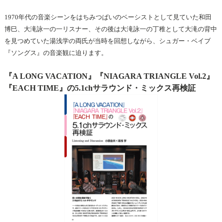
1970年代の音楽シーンをはちみつぱいのベーシストとして見ていた和田
博巳、大滝詠一の一リスナー、その後は大滝詠一の丁稚として大滝の背中
を見つめていた湯浅学の両氏が当時を回想しながら、シュガー・ベイブ
『ソングス』の音楽観に迫ります。
『A LONG VACATION』『NIAGARA TRIANGLE Vol.2』
『EACH TIME』の5.1chサラウンド・ミックス再検証