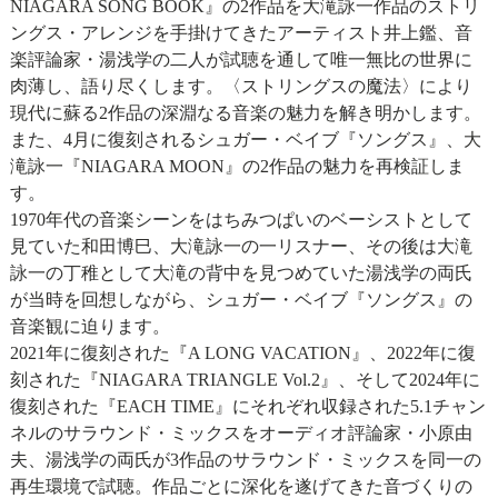
NIAGARA SONG BOOK』の2作品を大滝詠一作品のストリ
ングス・アレンジを手掛けてきたアーティスト井上鑑、音
楽評論家・湯浅学の二人が試聴を通して唯一無比の世界に
肉薄し、語り尽くします。〈ストリングスの魔法〉により
現代に蘇る2作品の深淵なる音楽の魅力を解き明かします。
また、4月に復刻されるシュガー・ベイブ『ソングス』、大
滝詠一『NIAGARA MOON』の2作品の魅力を再検証しま
す。
1970年代の音楽シーンをはちみつぱいのベーシストとして
見ていた和田博巳、大滝詠一の一リスナー、その後は大滝
詠一の丁稚として大滝の背中を見つめていた湯浅学の両氏
が当時を回想しながら、シュガー・ベイブ『ソングス』の
音楽観に迫ります。
2021年に復刻された『A LONG VACATION』、2022年に復
刻された『NIAGARA TRIANGLE Vol.2』、そして2024年に
復刻された『EACH TIME』にそれぞれ収録された5.1チャン
ネルのサラウンド・ミックスをオーディオ評論家・小原由
夫、湯浅学の両氏が3作品のサラウンド・ミックスを同一の
再生環境で試聴。作品ごとに深化を遂げてきた音づくりの