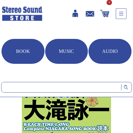
0
BOOK
MUSIC
AUDIO
HOME
雑誌・書籍
ナイアガラ50周年 大滝詠一 B-EACH TIME L-ONG, Complete NIAGAR
A SONG BOOK読本